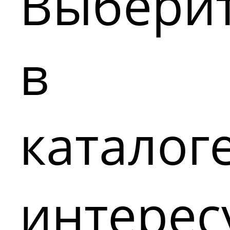
Выбери
в
каталог
интере