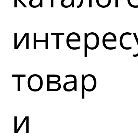
интере
товар
и