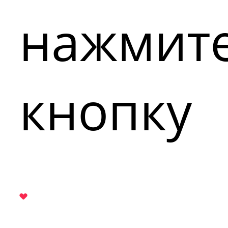
нажмит
кнопку