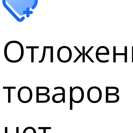
Отложен
товаров
нет