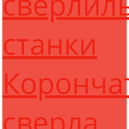
сверлил
станки
Коронча
сверла