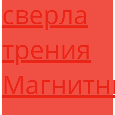
сверла
трения
Магнитн