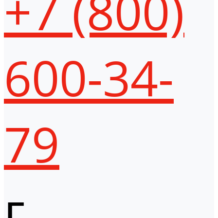
+7 (800)
600-34-
79
г.