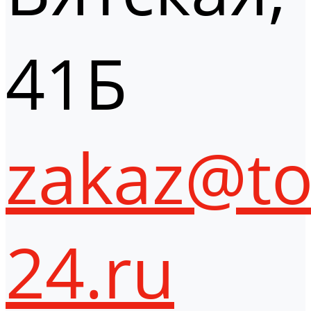
41Б
zakaz@to
24.ru