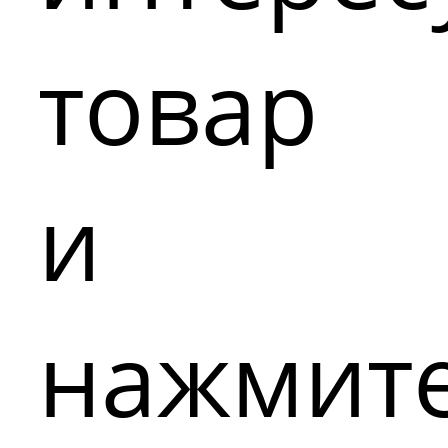
товар
и
нажмит