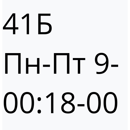
41Б
Пн-Пт 9-
00:18-00