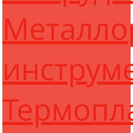
Металло
инструм
Термопл