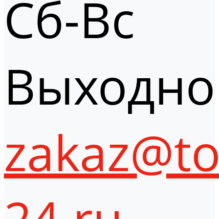
Сб-Вс
Выходно
zakaz@to
24.ru