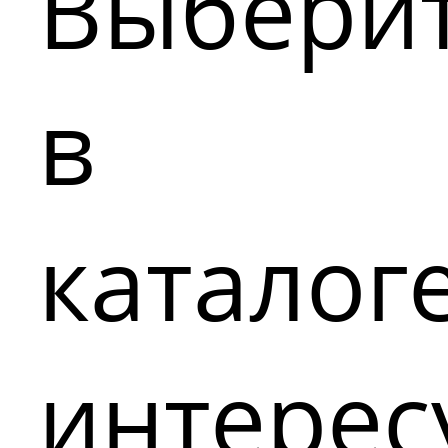
Выбери
в
каталог
интере