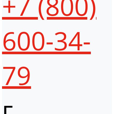
+7 (800)
600-34-
79
г.