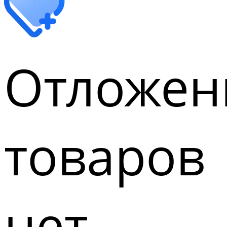
Отложен
товаров
нет