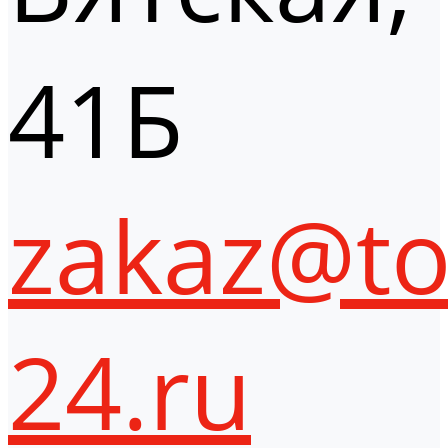
41Б
zakaz@to
24.ru