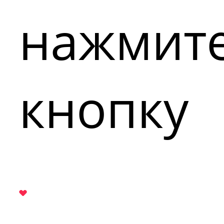
нажмит
кнопку