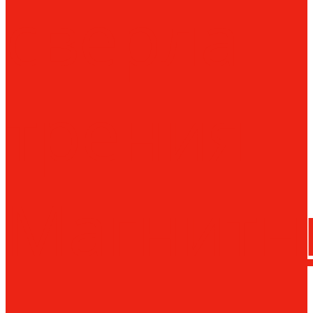
сверла
трения
Магнитн