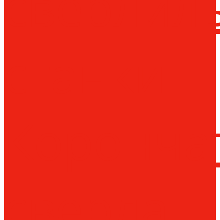
сверлил
станки
Коронча
сверла