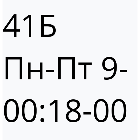
41Б
Пн-Пт 9-
00:18-00