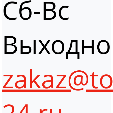
Сб-Вс
Выходно
zakaz@to
24.ru