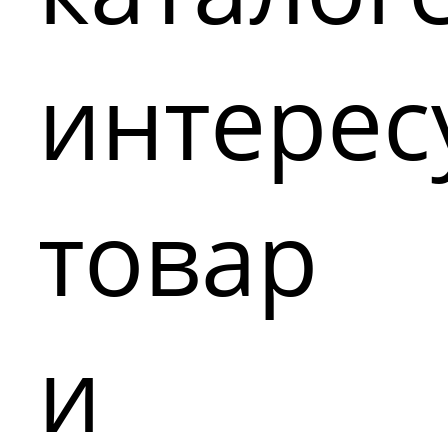
интере
товар
и