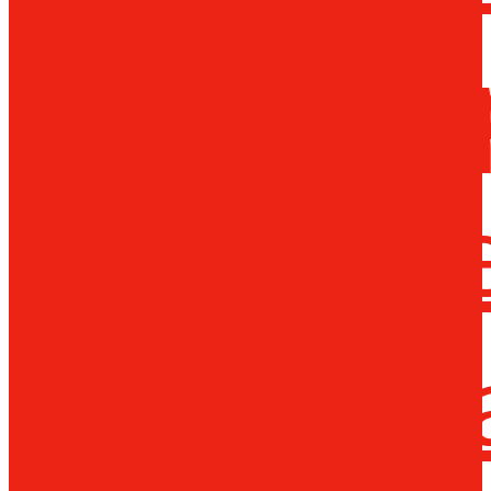
Металло
инструм
Термопл