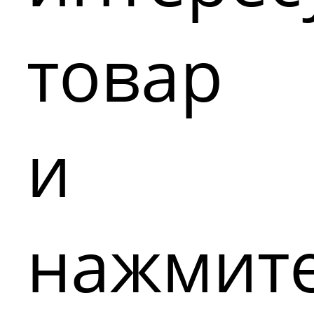
товар
и
нажмит