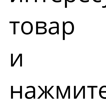
товар
и
нажмит