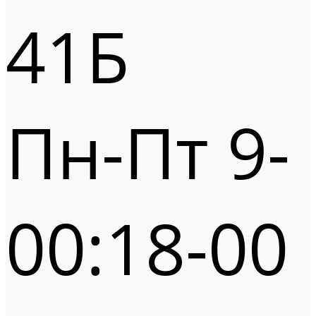
41Б
Пн-Пт 9-
00:18-00