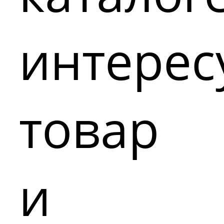
интере
товар
и