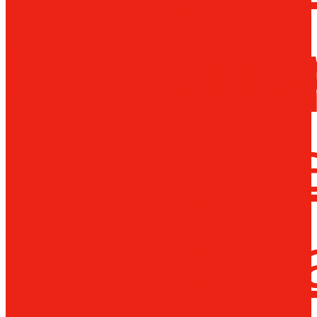
Металло
инструм
Термопл