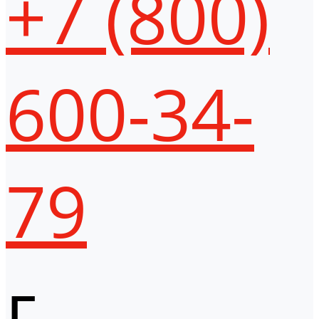
+7 (800)
600-34-
79
г.