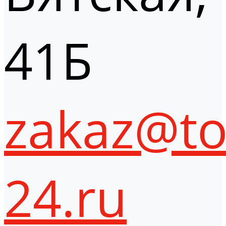
41Б
zakaz@to
24.ru