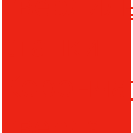
сверлил
станки
Коронча
сверла