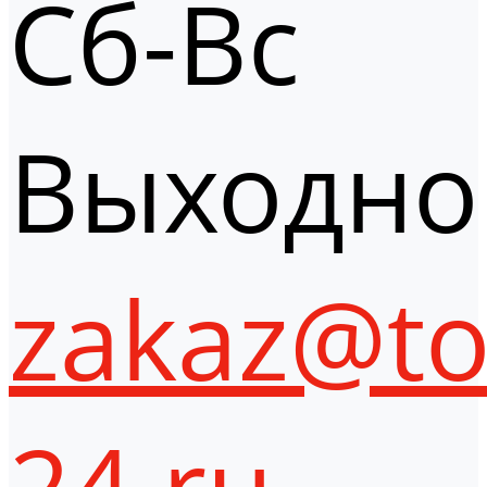
Сб-Вс
Выходно
zakaz@to
24.ru