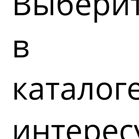
Выбери
в
каталог
интере