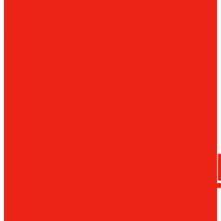
сверла
трения
Магнитн