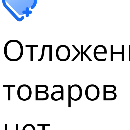
Отложен
товаров
нет