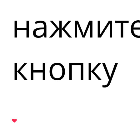
нажмит
кнопку