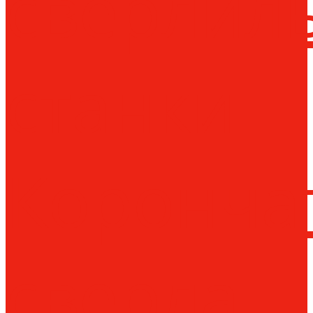
сверлил
станки
Коронча
сверла