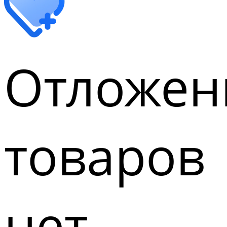
Отложен
товаров
нет