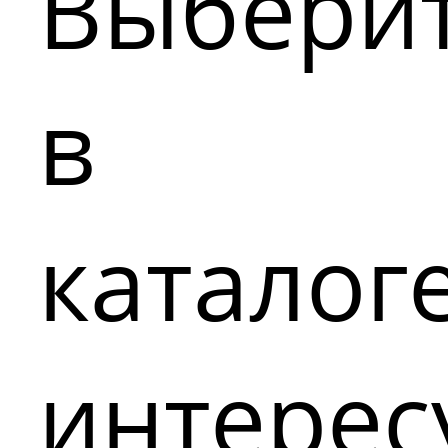
Выбери
в
каталог
интере