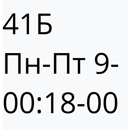
41Б
Пн-Пт 9-
00:18-00