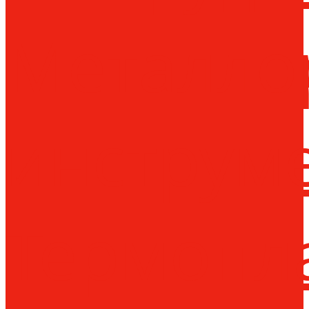
Металло
инструм
Термопл