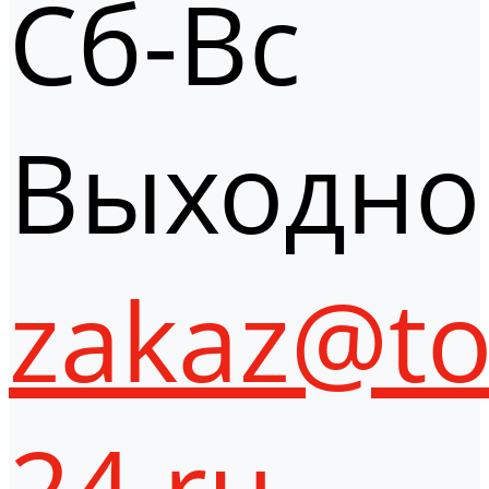
Сб-Вс
Выходно
zakaz@to
24.ru