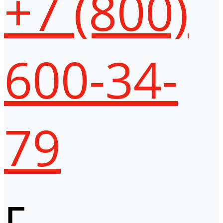
+7 (800)
600-34-
79
г.