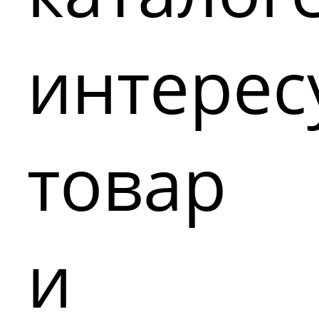
интере
товар
и