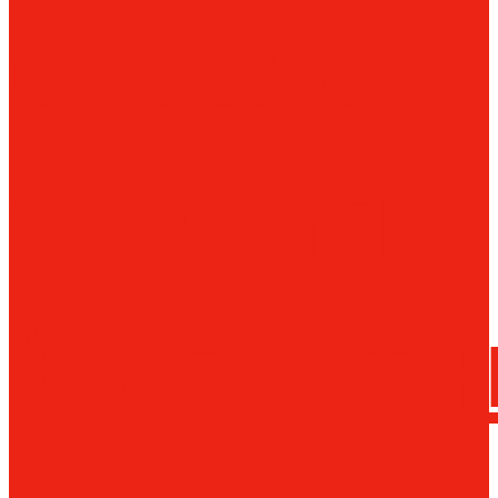
сверла
трения
Магнитн