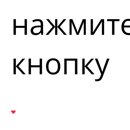
нажмит
кнопку