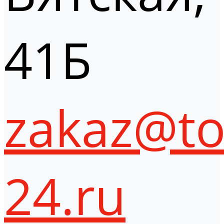
41Б
zakaz@to
24.ru