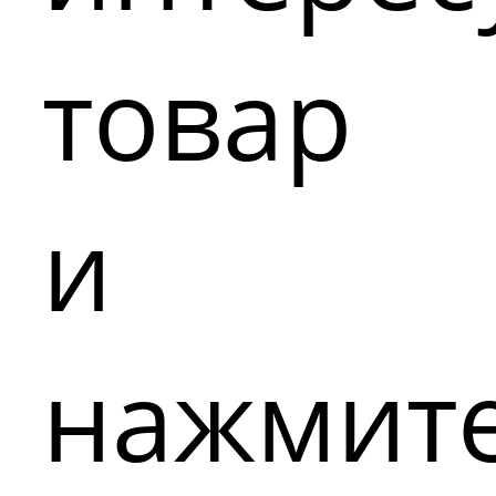
товар
и
нажмит