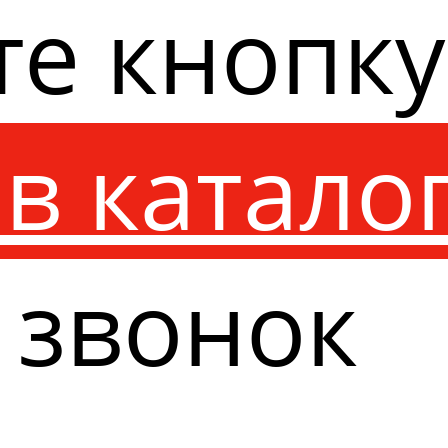
те кнопк
в катало
 звонок