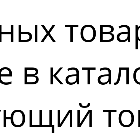
ных това
 в катал
ующий то