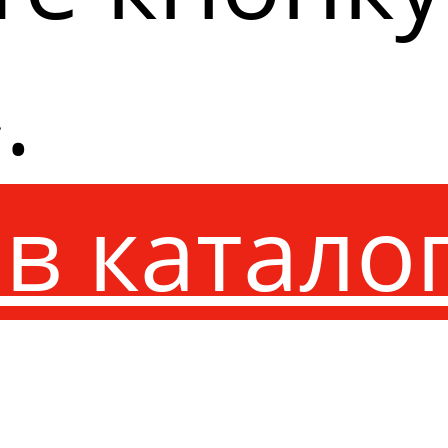
.
в катало