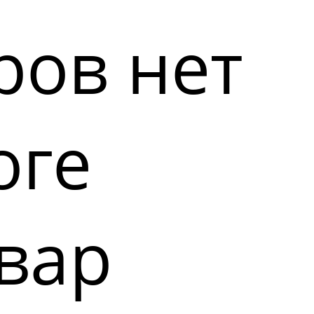
ров нет
оге
вар