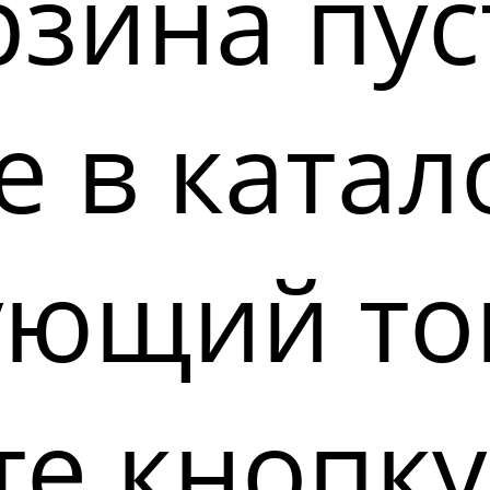
зина пус
 в катал
ующий то
е кнопку