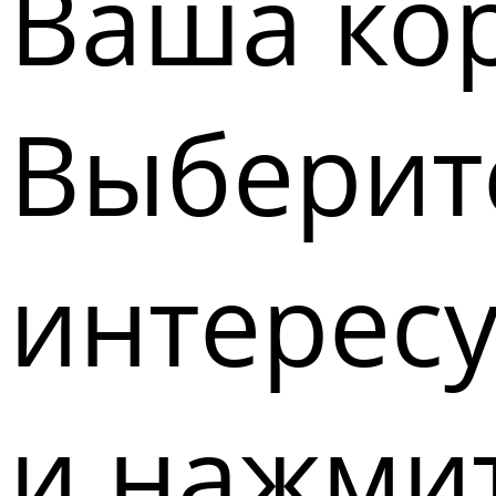
Ваша кор
Выберите
интерес
и нажмит