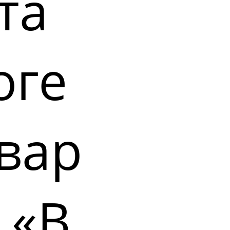
та
оге
вар
 «В