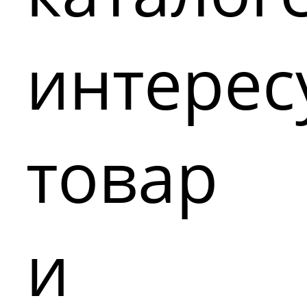
интере
товар
и