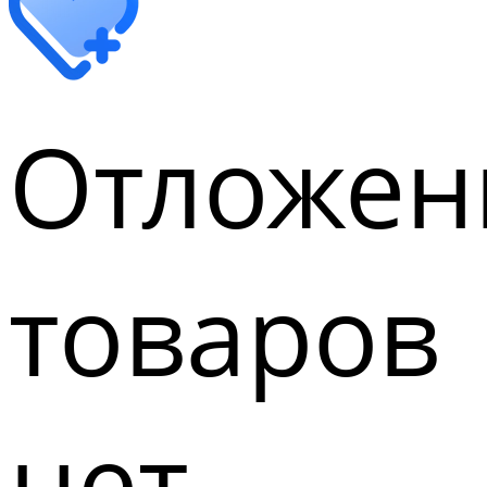
Отложен
товаров
нет