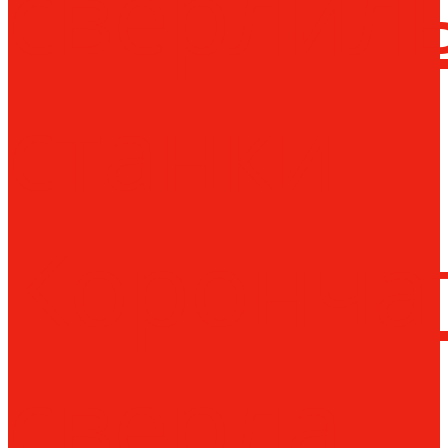
сверлил
станки
Коронча
сверла