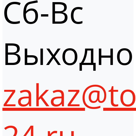
Сб-Вс
Выходно
zakaz@to
24.ru