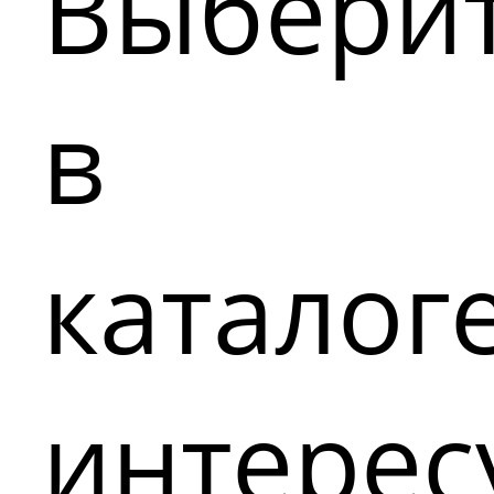
Выбери
в
каталог
интере