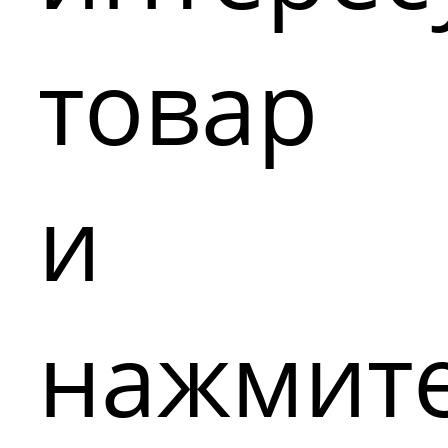
товар
и
нажмит