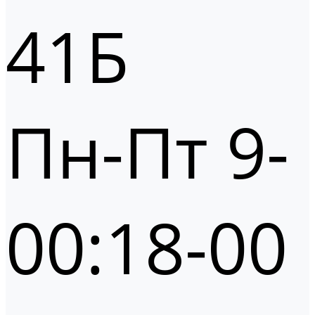
41Б
Пн-Пт 9-
00:18-00