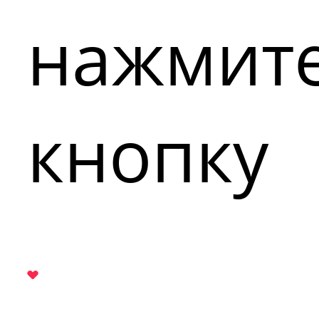
нажмит
кнопку