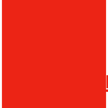
сверла
трения
Магнитн