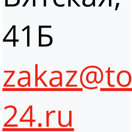
41Б
zakaz@to
24.ru