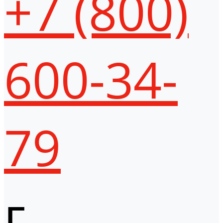
+7 (800)
600-34-
79
г.