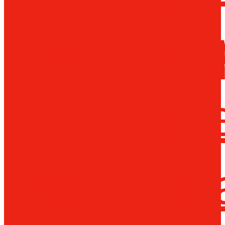
Металло
инструм
Термопл