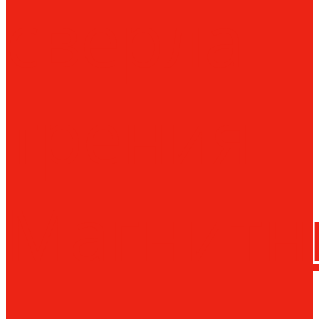
сверла
трения
Магнитн