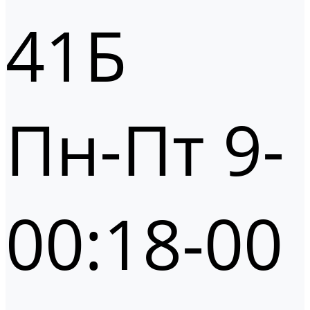
41Б
Пн-Пт 9-
00:18-00