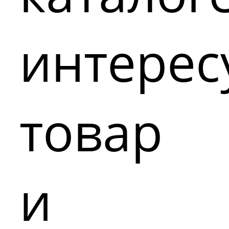
интере
товар
и