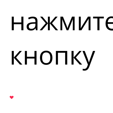
нажмит
кнопку