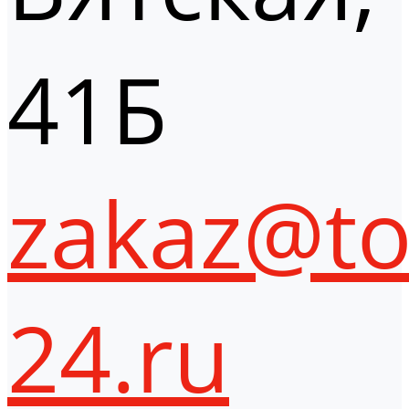
41Б
zakaz@to
24.ru