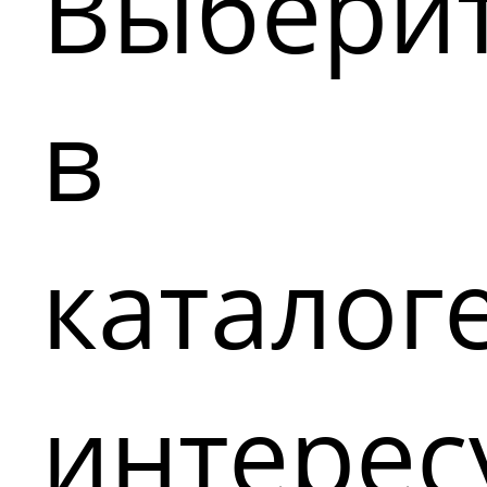
Выбери
в
каталог
интере