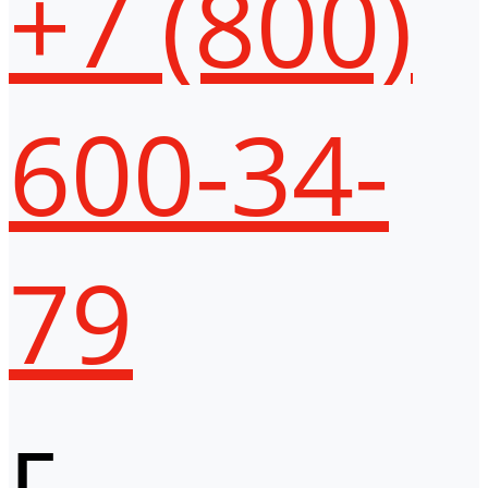
+7 (800)
600-34-
79
г.