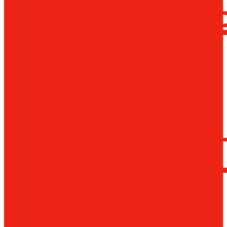
сверлил
станки
Коронча
сверла