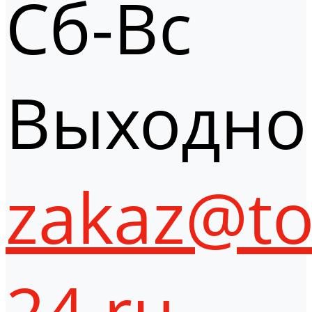
Сб-Вс
Выходно
zakaz@to
24.ru