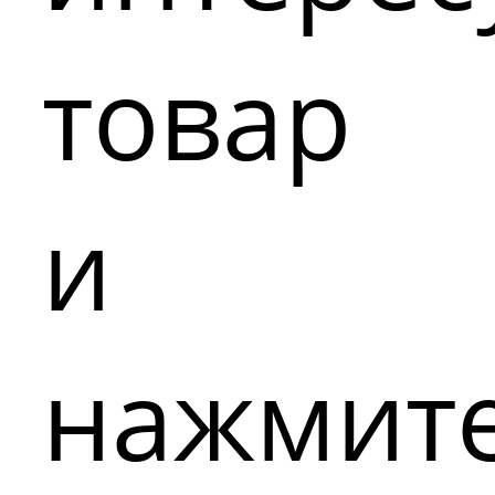
товар
и
нажмит