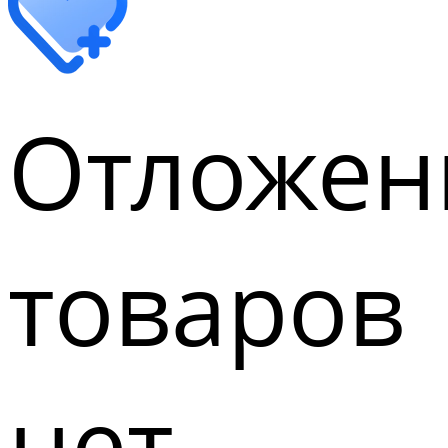
Отложен
товаров
нет