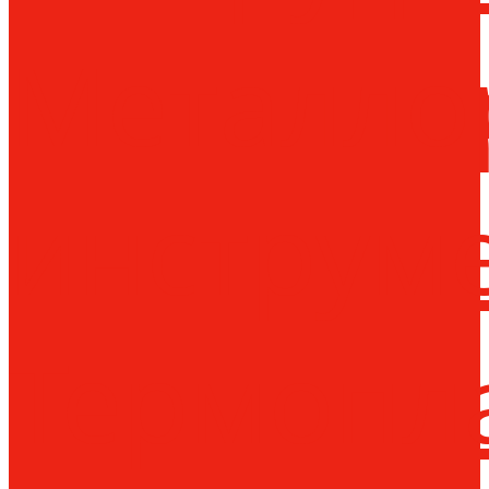
Металло
инструм
Термопл