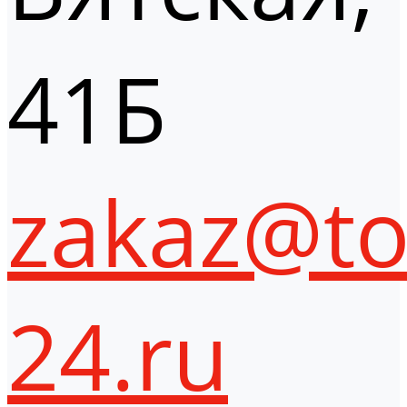
41Б
zakaz@to
24.ru