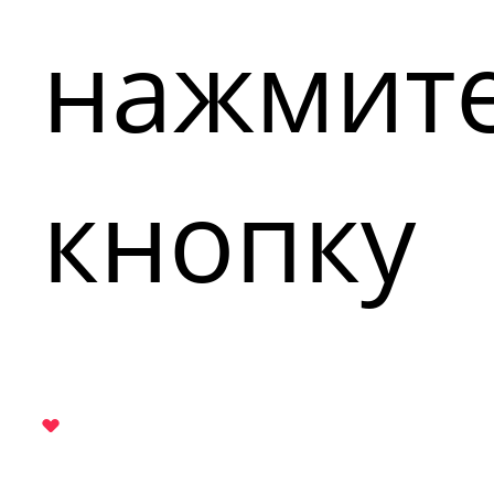
нажмит
кнопку