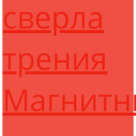
сверла
трения
Магнитн