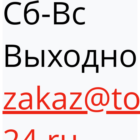
Сб-Вс
Выходно
zakaz@to
24.ru