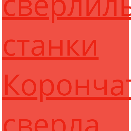
сверлил
станки
Коронча
сверла