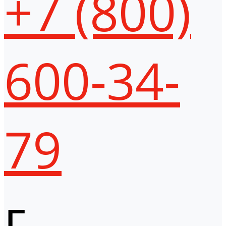
+7 (800)
600-34-
79
г.