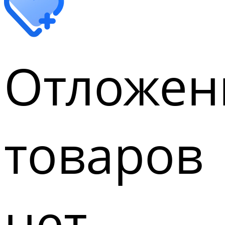
Отложен
товаров
нет