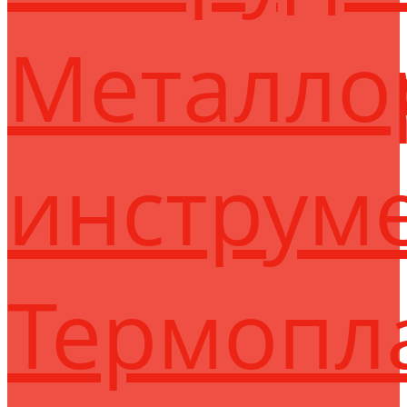
Металло
инструм
Термопл