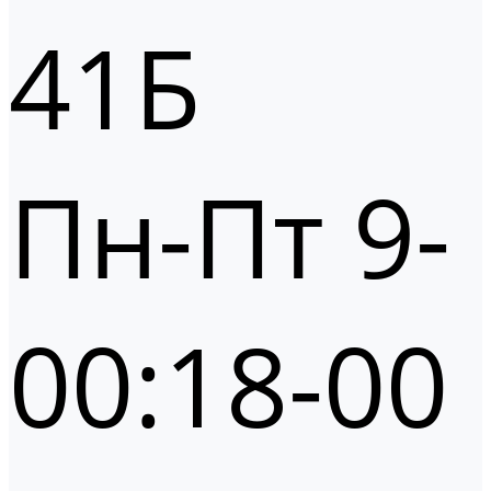
41Б
Пн-Пт 9-
00:18-00