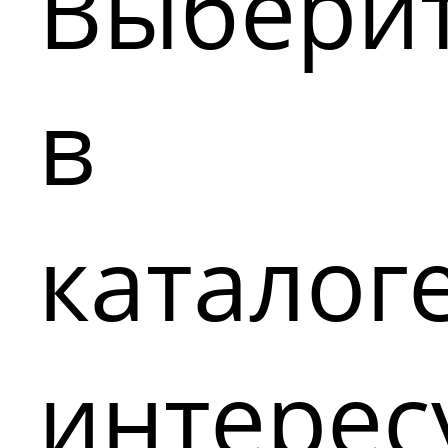
Выбери
в
каталог
интере