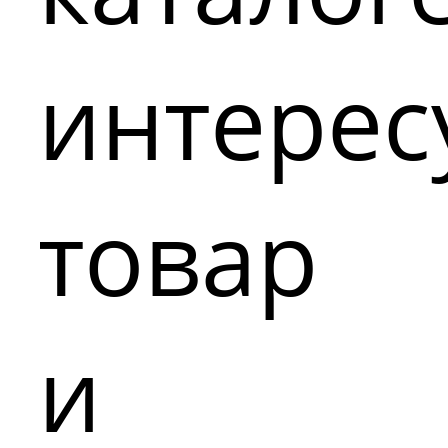
интере
товар
и