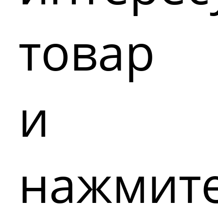
товар
и
нажмит