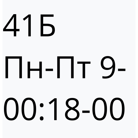
41Б
Пн-Пт 9-
00:18-00