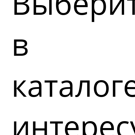
Выбери
в
каталог
интере