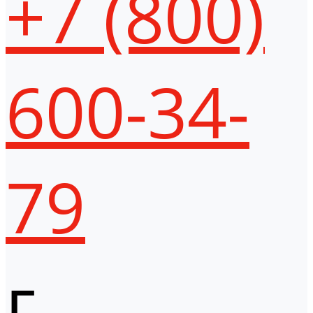
+7 (800)
600-34-
79
г.