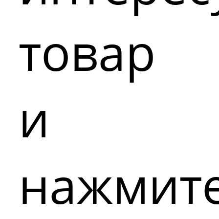
товар
и
нажмит