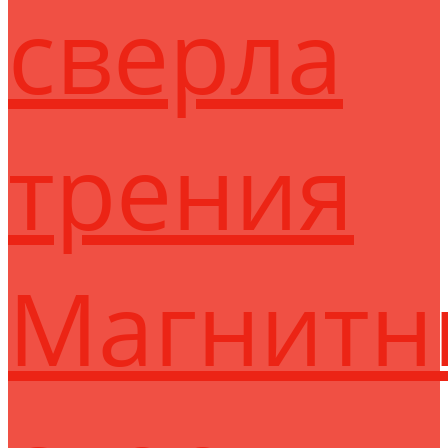
сверла
трения
Магнитн