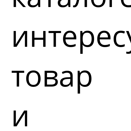
интере
товар
и