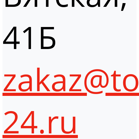
41Б
zakaz@to
24.ru