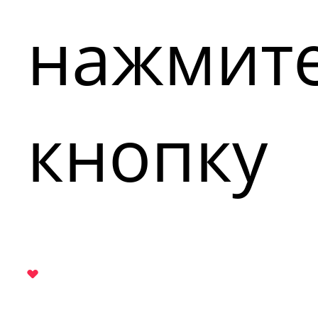
нажмит
кнопку