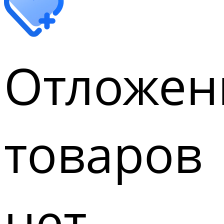
Отложен
товаров
нет