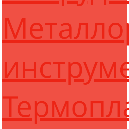
Металло
инструм
Термопл