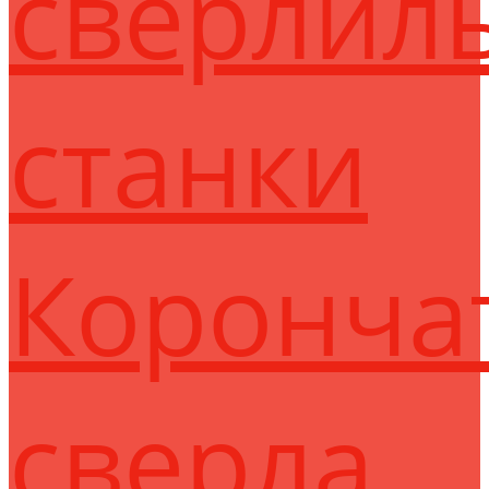
сверлил
станки
Коронча
сверла