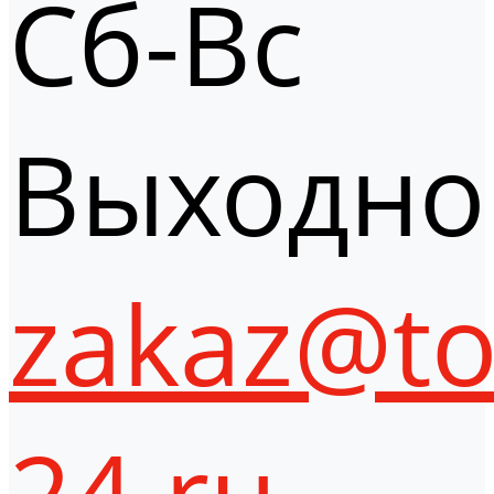
Сб-Вс
Выходно
zakaz@to
24.ru