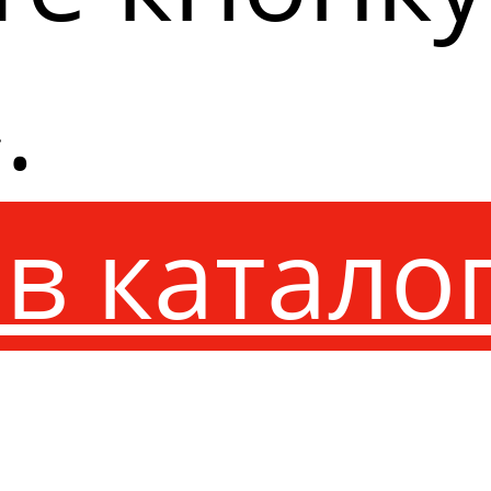
.
в катало