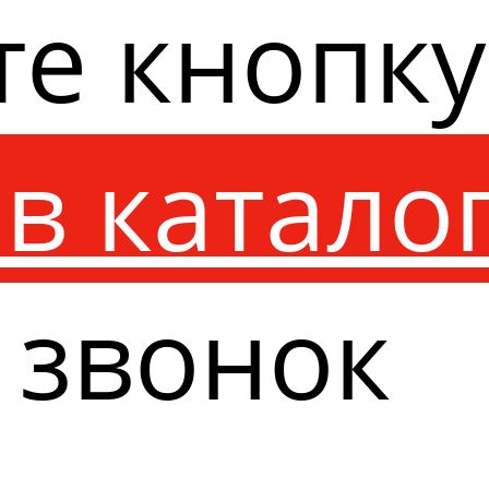
те кнопк
в катало
 звонок