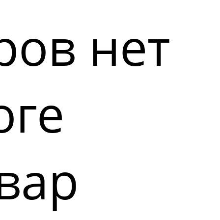
ров нет
оге
вар