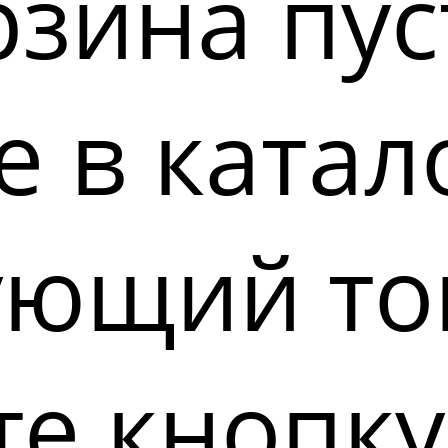
зина пус
 в катал
ующий то
е кнопку