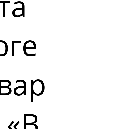
та
оге
вар
 «В