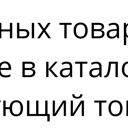
ных това
 в катал
ующий то