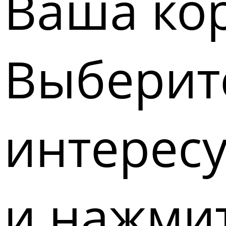
Ваша кор
Выберите
интерес
и нажмит