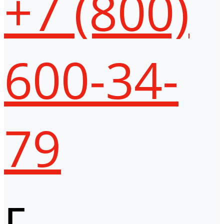
+7 (800)
600-34-
79
г.