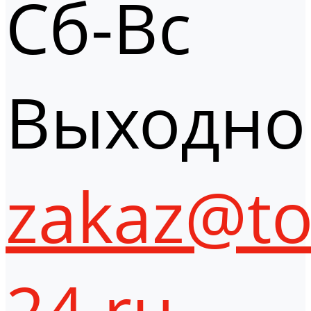
Сб-Вс
Выходно
zakaz@to
24.ru