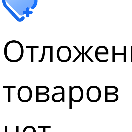
Отложен
товаров
нет