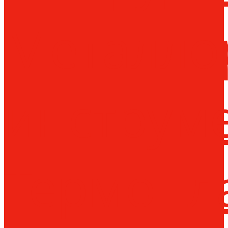
Металло
инструм
Термопл