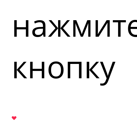
нажмит
кнопку