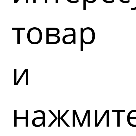
товар
и
нажмит