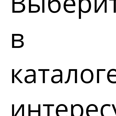
Выбери
в
каталог
интере