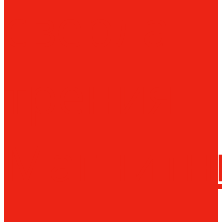
сверла
трения
Магнитн