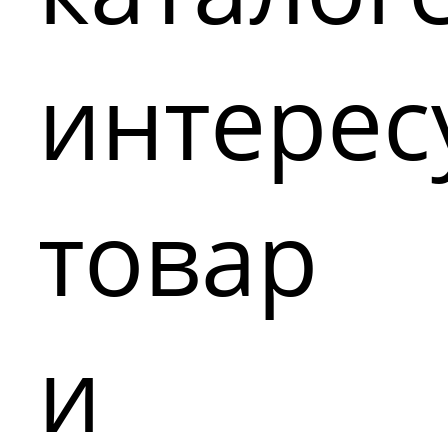
интере
товар
и