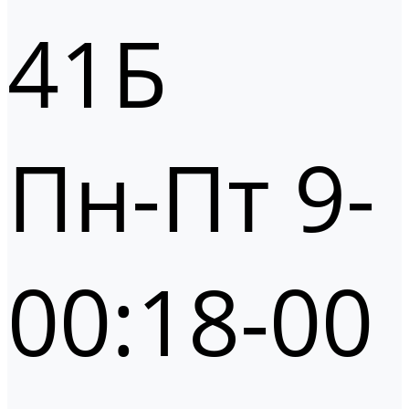
41Б
Пн-Пт 9-
00:18-00