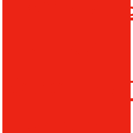
сверлил
станки
Коронча
сверла