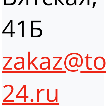
41Б
zakaz@to
24.ru