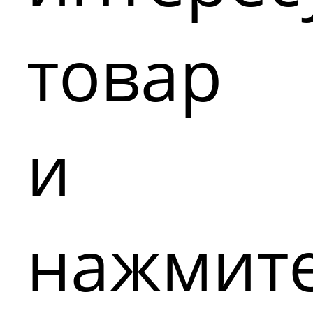
товар
и
нажмит