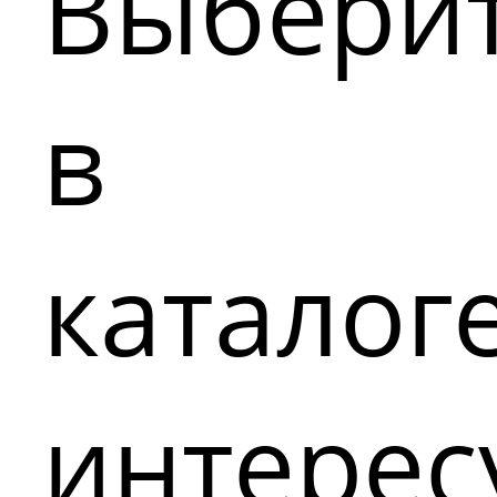
Выбери
в
каталог
интере