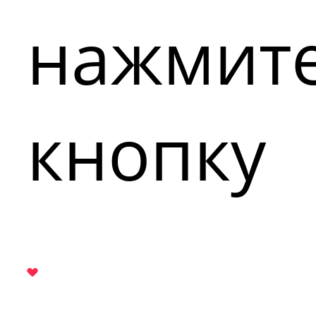
нажмит
кнопку