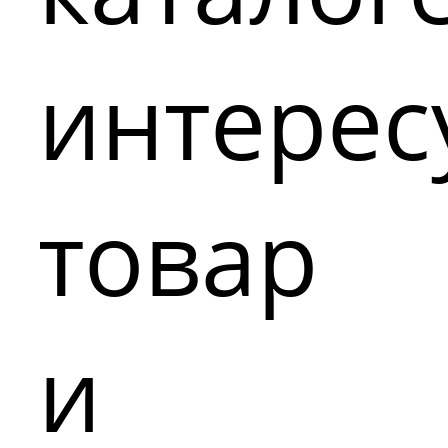
интере
товар
и