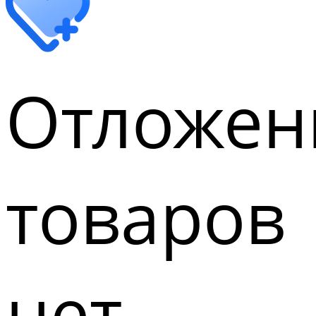
Отложен
товаров
нет