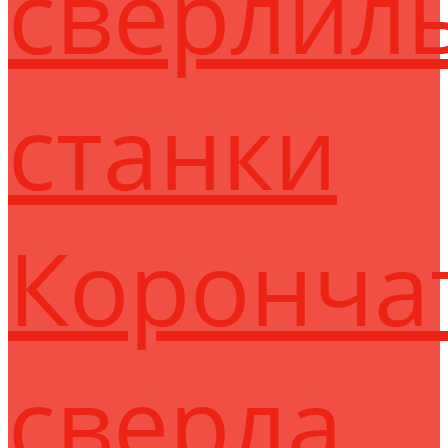
сверлил
станки
Коронча
сверла