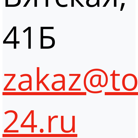
41Б
zakaz@to
24.ru