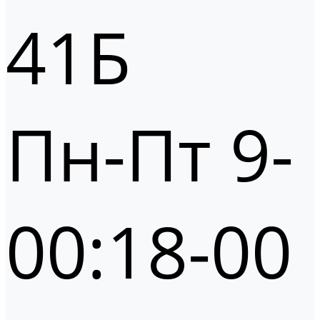
41Б
Пн-Пт 9-
00:18-00