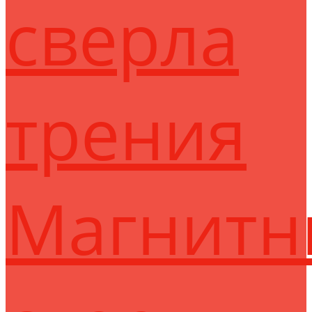
сверла
трения
Магнитн