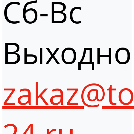
Сб-Вс
Выходно
zakaz@to
24.ru