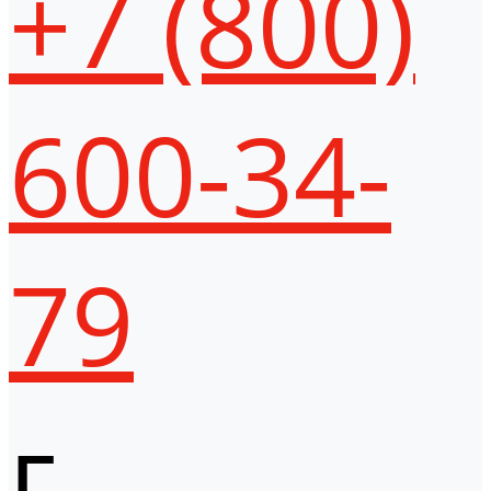
+7 (800)
600-34-
79
г.