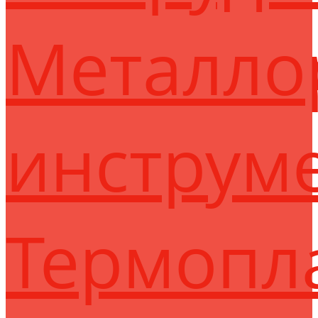
Металло
инструм
Термопл