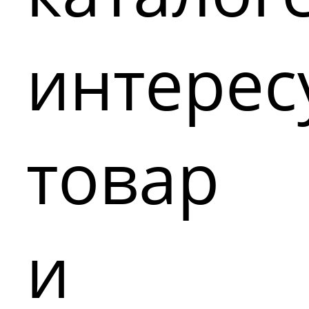
интере
товар
и