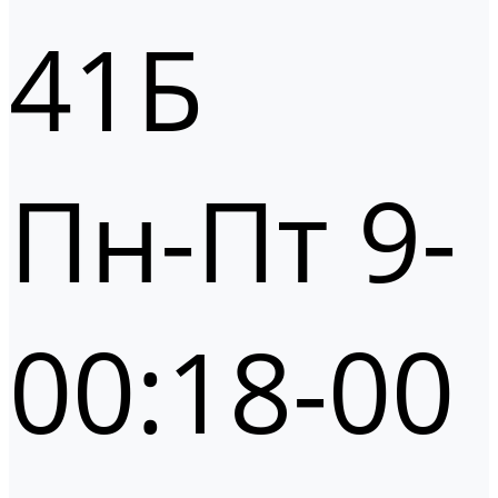
41Б
Пн-Пт 9-
00:18-00