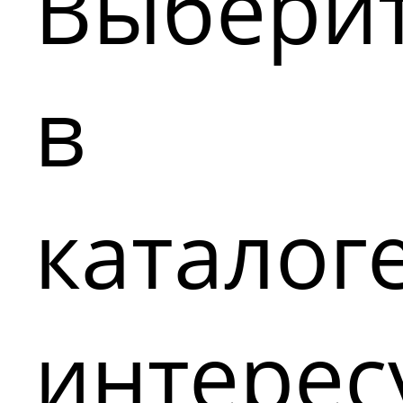
Выбери
в
каталог
интере