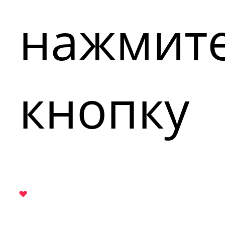
нажмит
кнопку