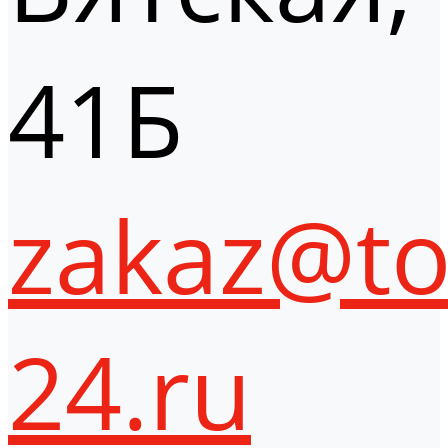
41Б
zakaz@to
24.ru