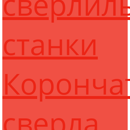
сверлил
станки
Коронча
сверла