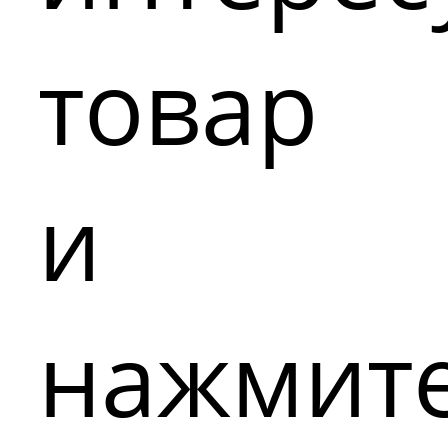
товар
и
нажмит