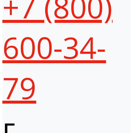
+7 (800)
600-34-
79
г.