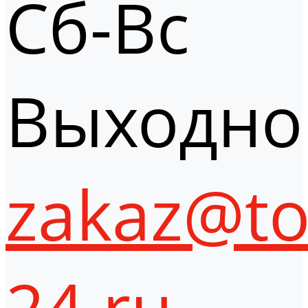
Сб-Вс
Выходно
zakaz@to
24.ru