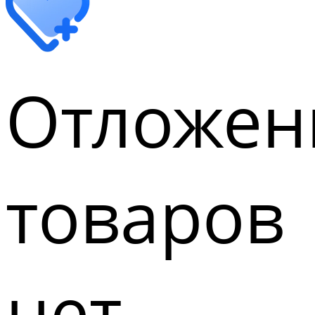
Отложен
товаров
нет