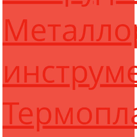
Металло
инструм
Термопл