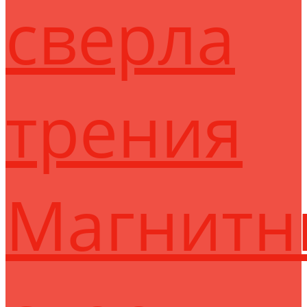
сверла
трения
Магнитн