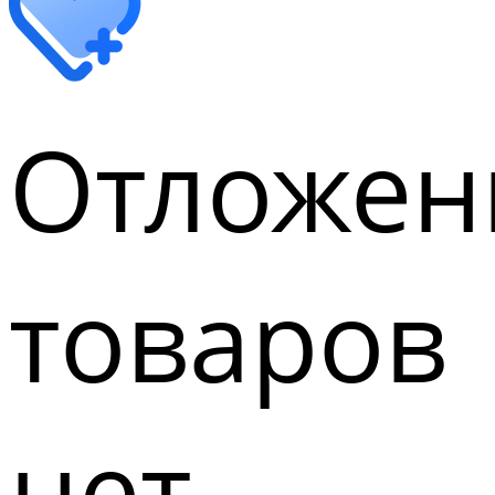
Отложен
товаров
нет