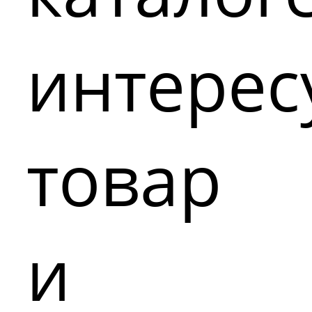
интере
товар
и