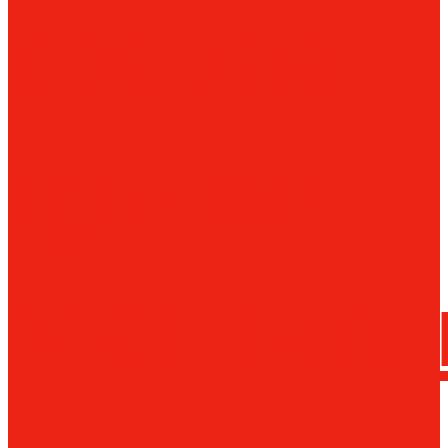
сверла
трения
Магнитн