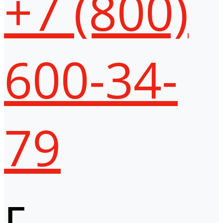
+7 (800)
600-34-
79
г.