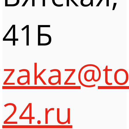
41Б
zakaz@to
24.ru