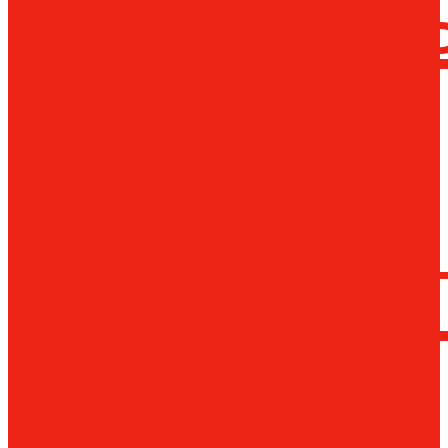
сверлил
станки
Коронча
сверла