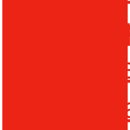
Металло
инструм
Термопл