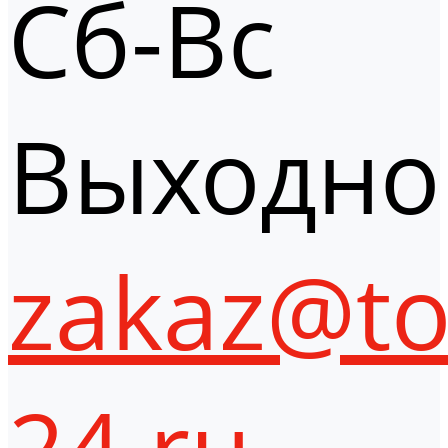
Сб-Вс
Выходно
zakaz@to
24.ru