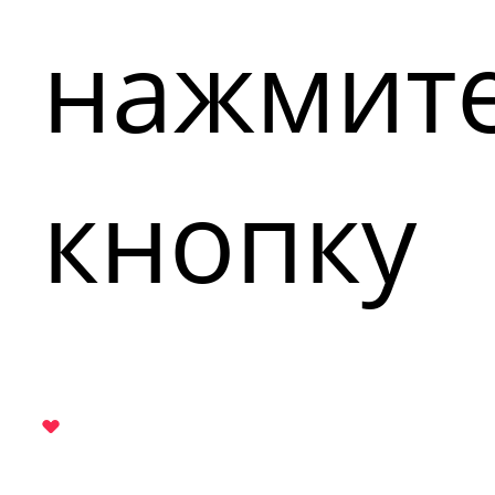
нажмит
кнопку