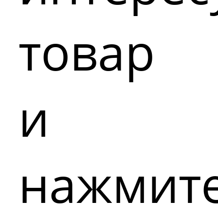
товар
и
нажмит