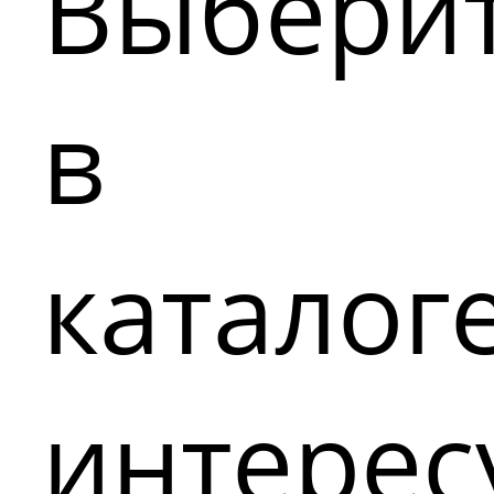
Выбери
в
каталог
интере