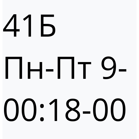
41Б
Пн-Пт 9-
00:18-00