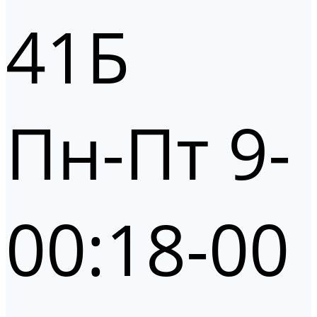
41Б
Пн-Пт 9-
00:18-00