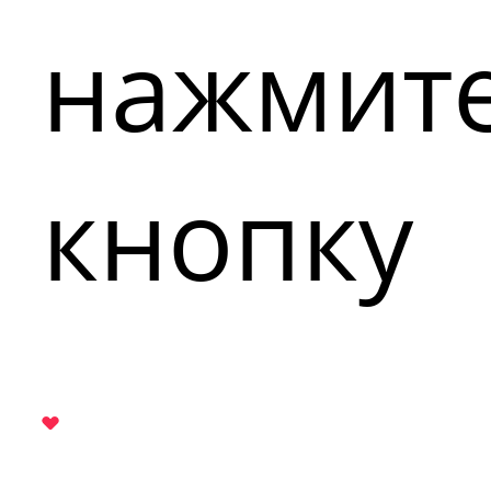
нажмит
кнопку