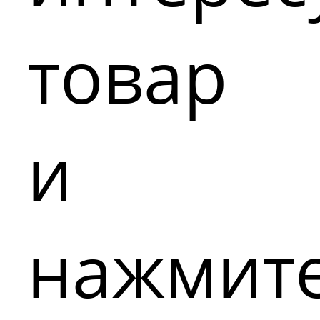
товар
и
нажмит