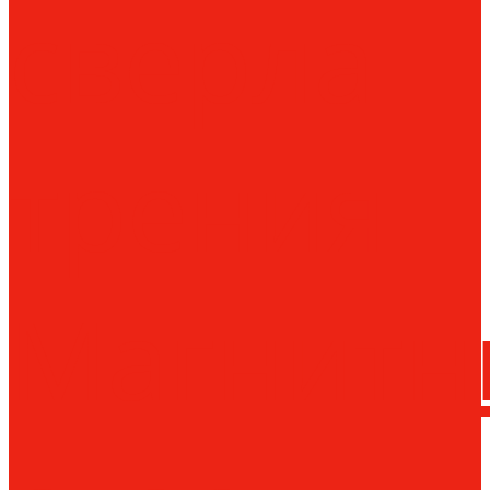
сверла
трения
Магнитн