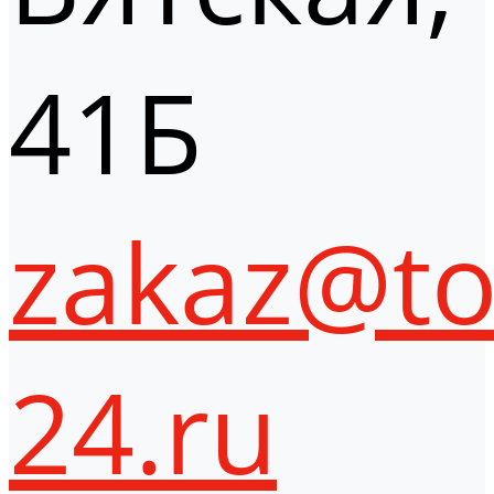
41Б
zakaz@to
24.ru