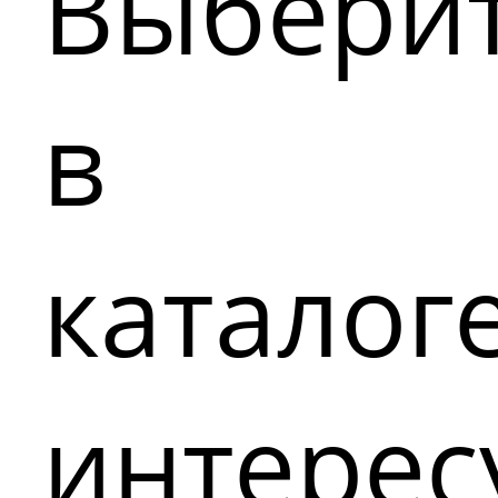
Выбери
в
каталог
интере