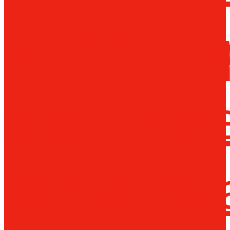
Металло
инструм
Термопл