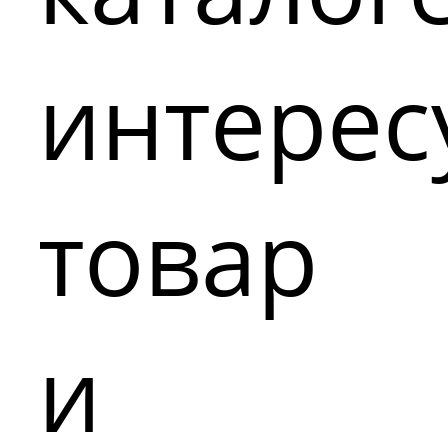
интере
товар
и