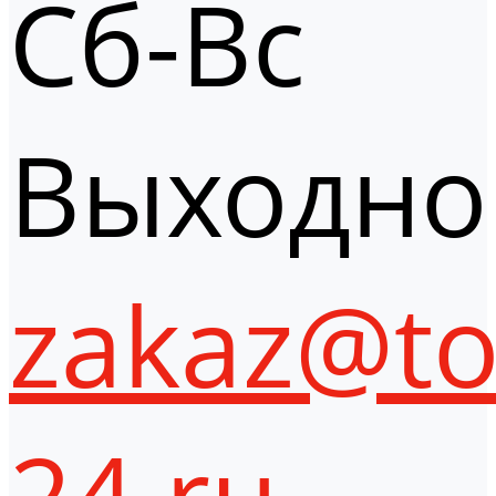
Сб-Вс
Выходно
zakaz@to
24.ru