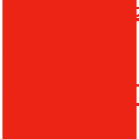
сверлил
станки
Коронча
сверла