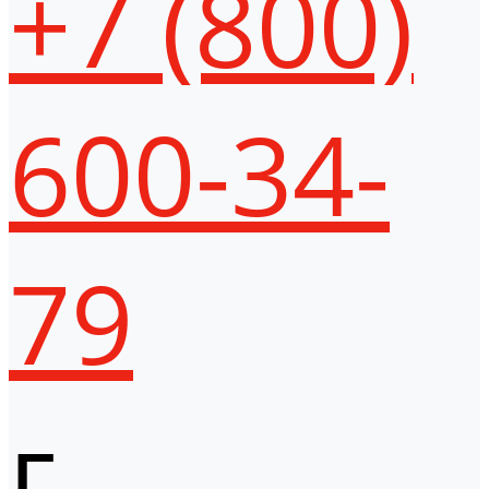
+7 (800)
600-34-
79
г.