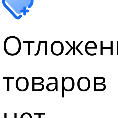
Отложен
товаров
нет