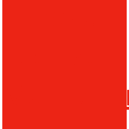
сверла
трения
Магнитн