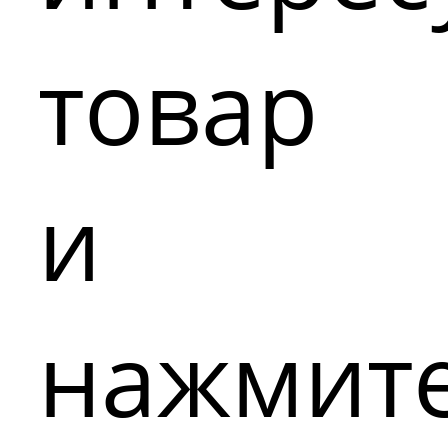
товар
и
нажмит