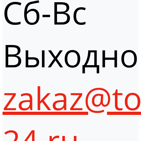
Сб-Вс
Выходно
zakaz@to
24.ru