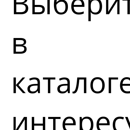
Выбери
в
каталог
интере