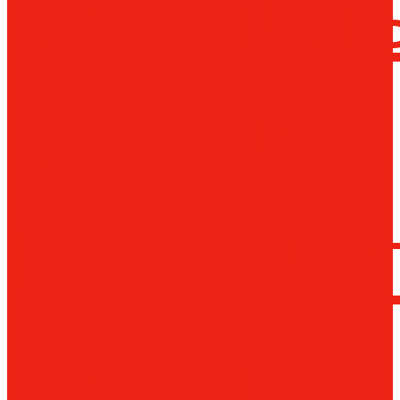
сверлил
станки
Коронча
сверла