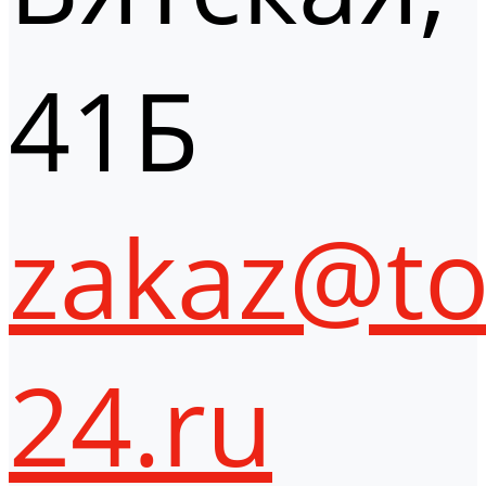
41Б
zakaz@to
24.ru