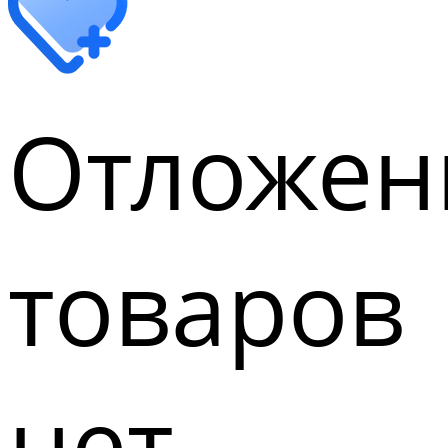
Отложен
товаров
нет