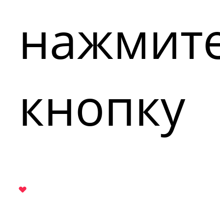
нажмит
кнопку