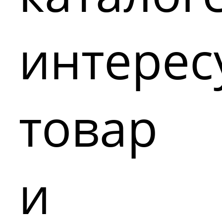
интере
товар
и