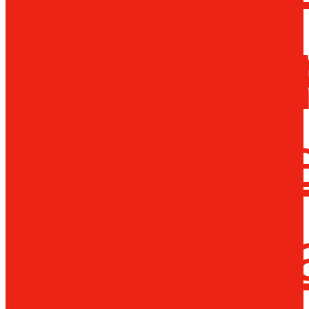
Металло
инструм
Термопл