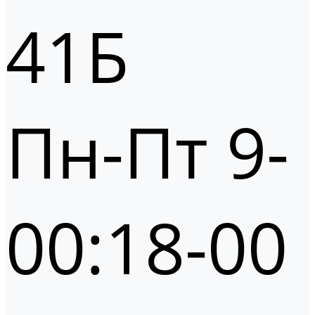
41Б
Пн-Пт 9-
00:18-00