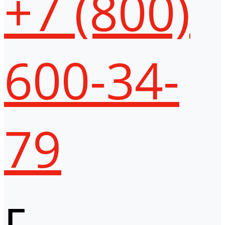
+7 (800)
600-34-
79
г.