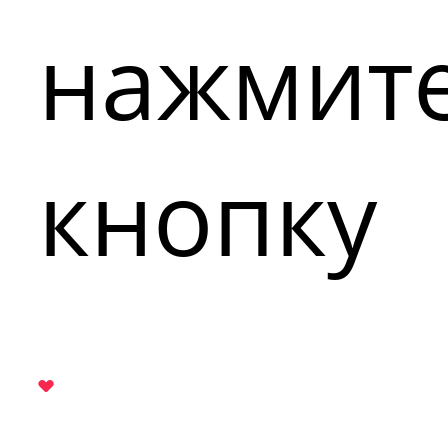
нажмит
кнопку