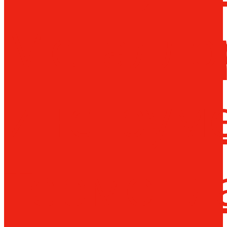
Металло
инструм
Термопл