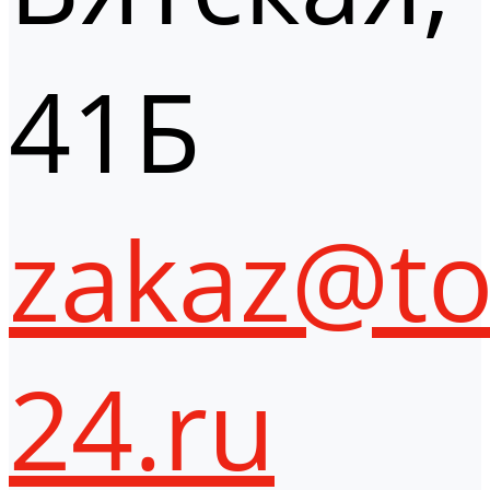
41Б
zakaz@to
24.ru