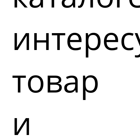
интере
товар
и