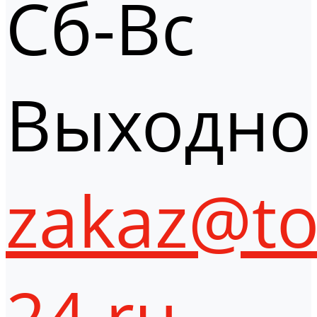
Сб-Вс
Выходно
zakaz@to
24.ru