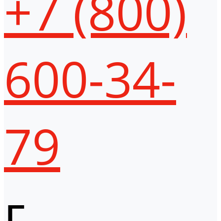
+7 (800)
600-34-
79
г.