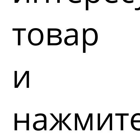
товар
и
нажмит