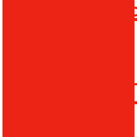
сверлил
станки
Коронча
сверла