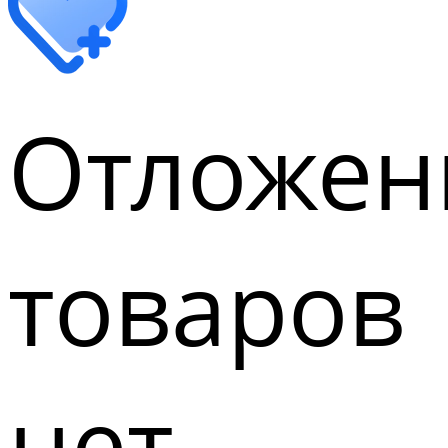
Отложен
товаров
нет