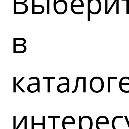
Выбери
в
каталог
интере