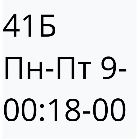
41Б
Пн-Пт 9-
00:18-00