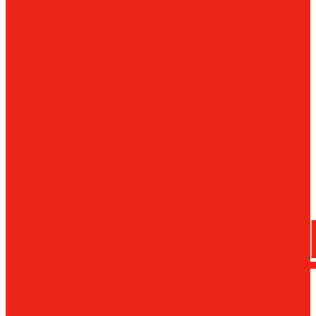
сверла
трения
Магнитн