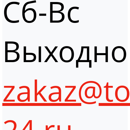
Сб-Вс
Выходно
zakaz@to
24.ru