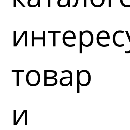
интере
товар
и