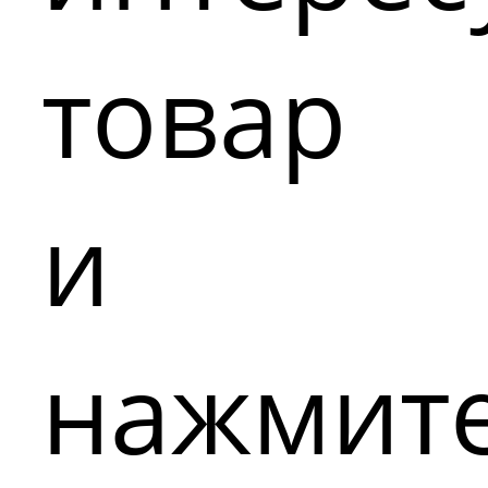
товар
и
нажмит