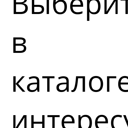
Выбери
в
каталог
интере