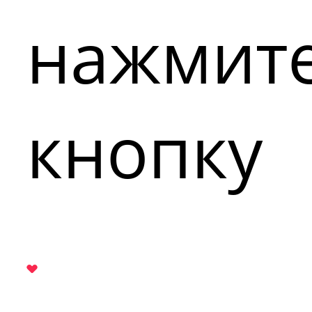
нажмит
кнопку