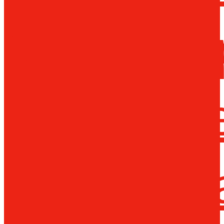
Металло
инструм
Термопл