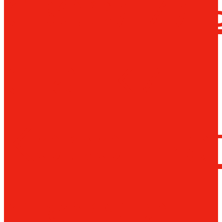
сверлил
станки
Коронча
сверла