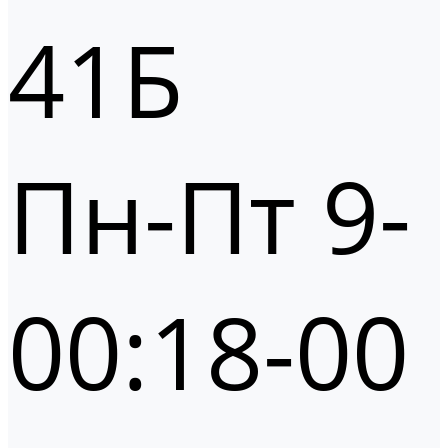
41Б
Пн-Пт 9-
00:18-00