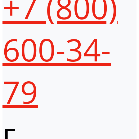
+7 (800)
600-34-
79
г.