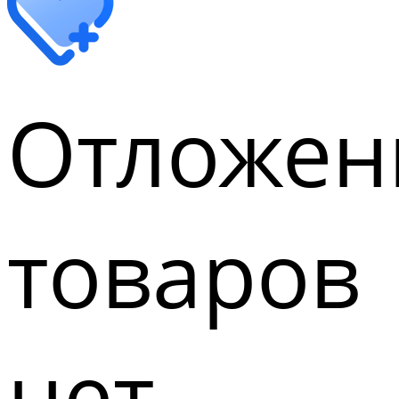
Отложен
товаров
нет