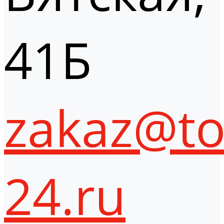
41Б
zakaz@to
24.ru