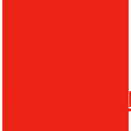
сверла
трения
Магнитн