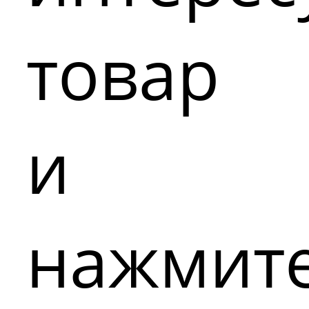
товар
и
нажмит