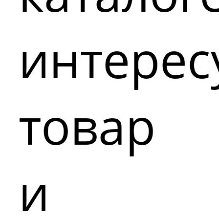
интере
товар
и