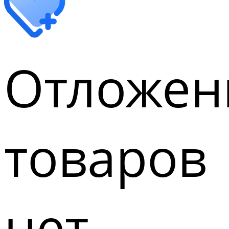
Отложен
товаров
нет