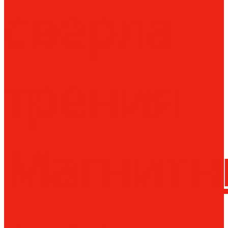
сверла
трения
Магнитн