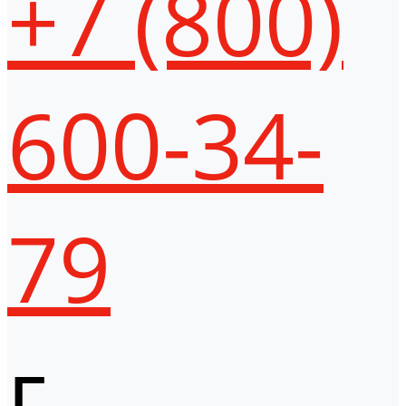
+7 (800)
600-34-
79
г.