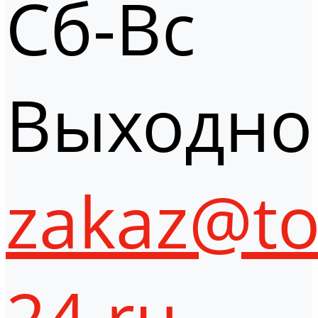
Сб-Вс
Выходно
zakaz@to
24.ru