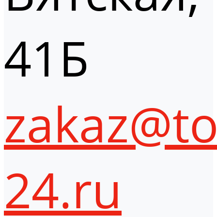
41Б
zakaz@to
24.ru