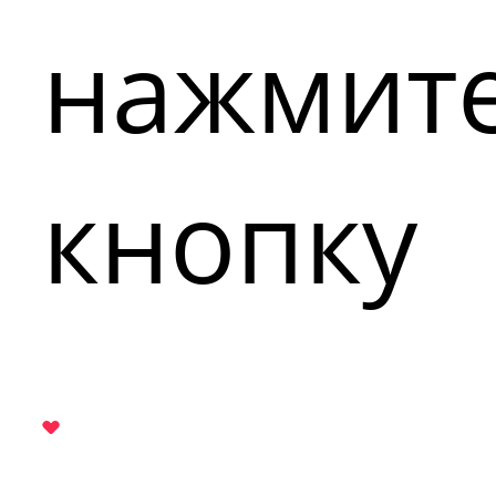
нажмит
кнопку