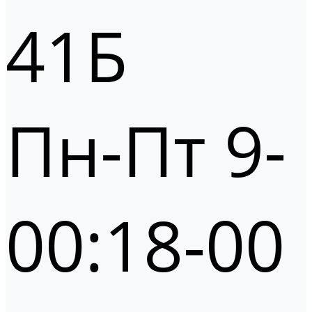
41Б
Пн-Пт 9-
00:18-00