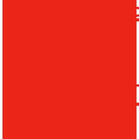
сверлил
станки
Коронча
сверла