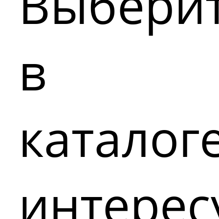
Выбери
в
каталог
интере