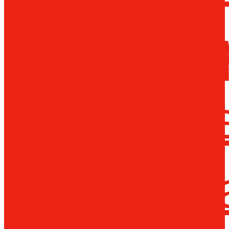
Металло
инструм
Термопл