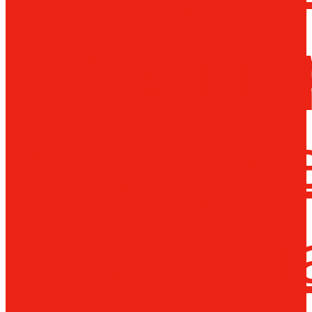
Металло
инструм
Термопл