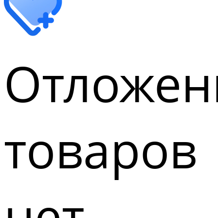
Отложен
товаров
нет