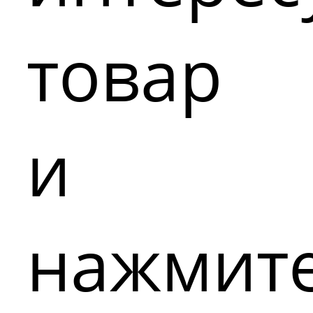
товар
и
нажмит