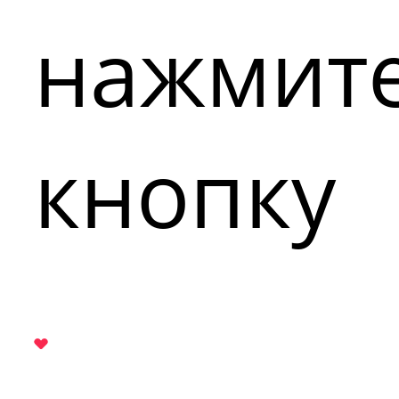
нажмит
кнопку