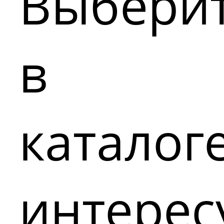
Выбери
в
каталог
интере