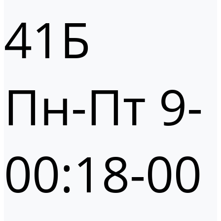
41Б
Пн-Пт 9-
00:18-00