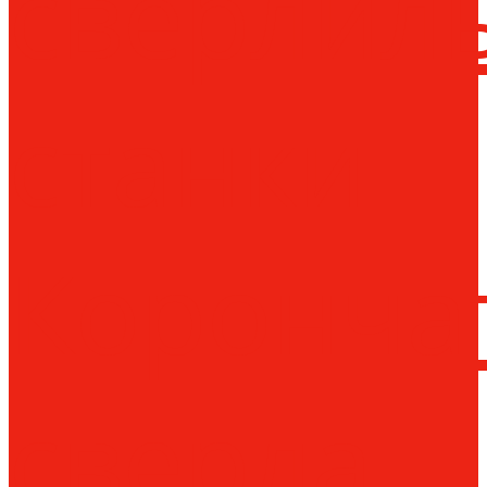
сверлил
станки
Коронча
сверла