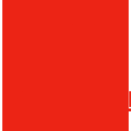
сверла
трения
Магнитн