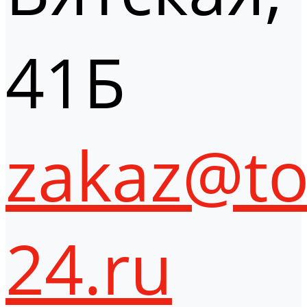
41Б
zakaz@to
24.ru