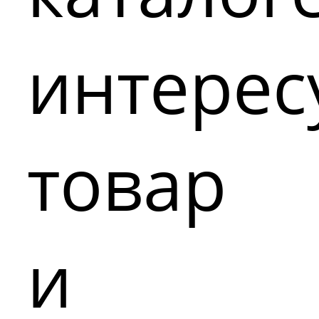
интере
товар
и