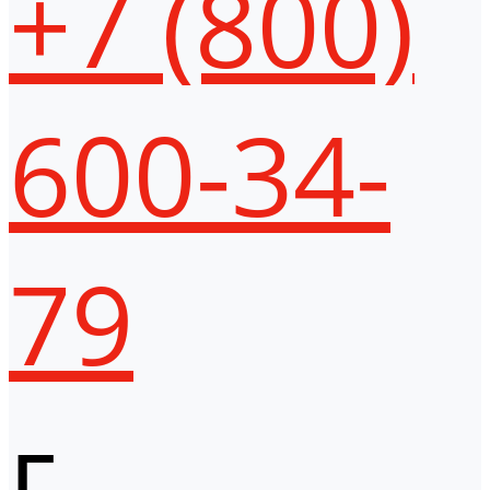
+7 (800)
600-34-
79
г.