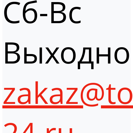
Сб-Вс
Выходно
zakaz@to
24.ru