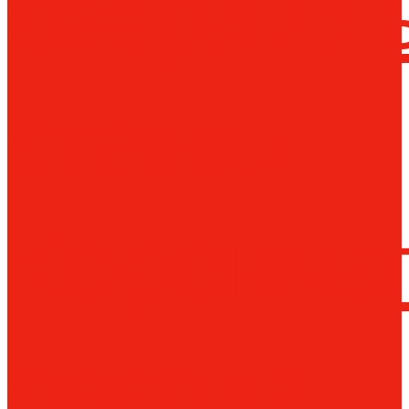
сверлил
станки
Коронча
сверла