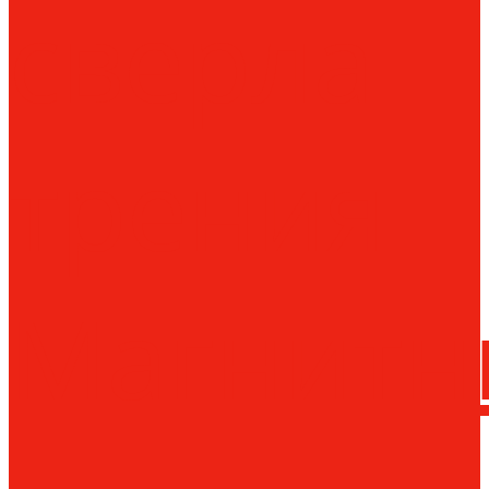
сверла
трения
Магнитн