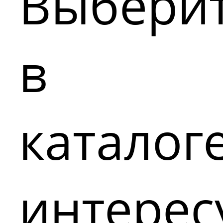
Выбери
в
каталог
интере