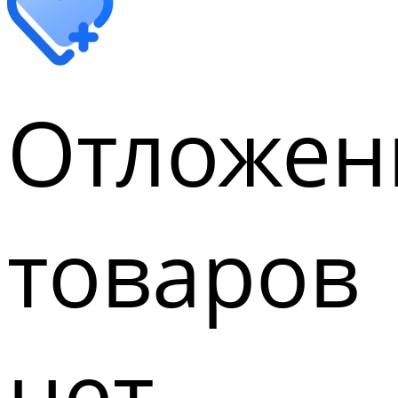
Отложен
товаров
нет