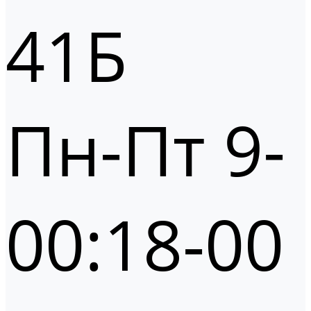
41Б
Пн-Пт 9-
00:18-00