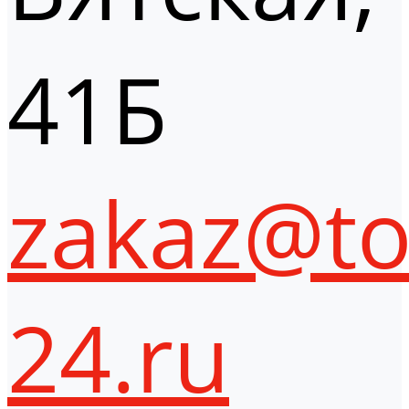
41Б
zakaz@to
24.ru