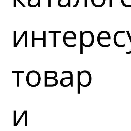
интере
товар
и