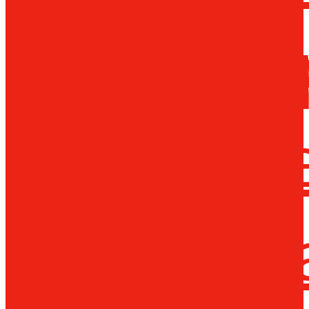
Металло
инструм
Термопл