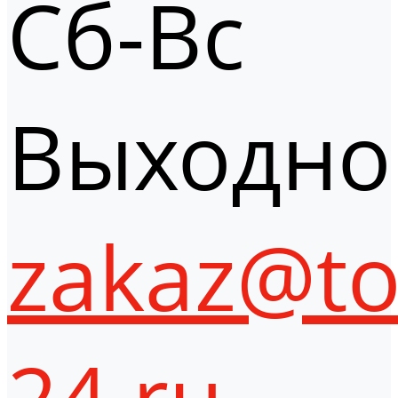
Сб-Вс
Выходно
zakaz@to
24.ru