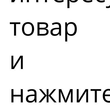
товар
и
нажмит