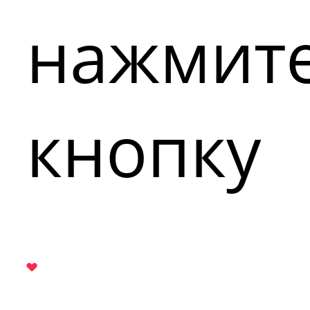
нажмит
кнопку