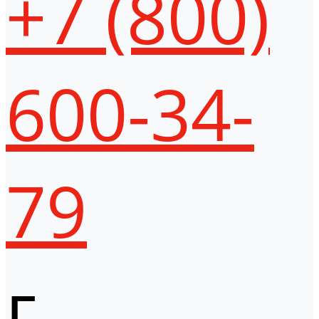
+7 (800)
600-34-
79
г.