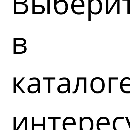
Выбери
в
каталог
интере