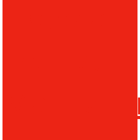
сверла
трения
Магнитн