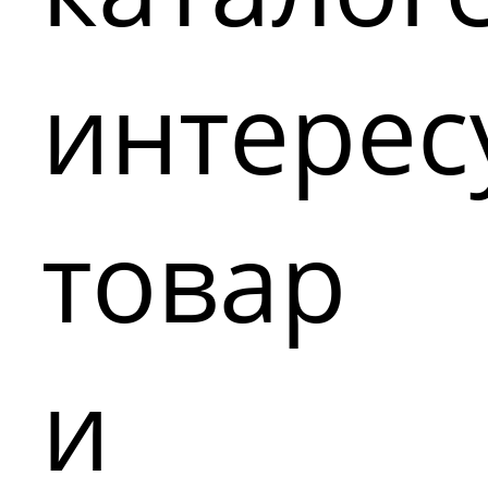
интере
товар
и