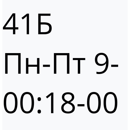
41Б
Пн-Пт 9-
00:18-00