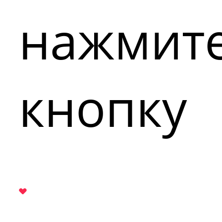
нажмит
кнопку