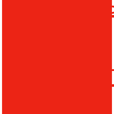
сверлил
станки
Коронча
сверла