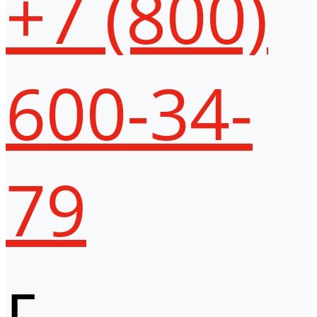
+7 (800)
600-34-
79
г.