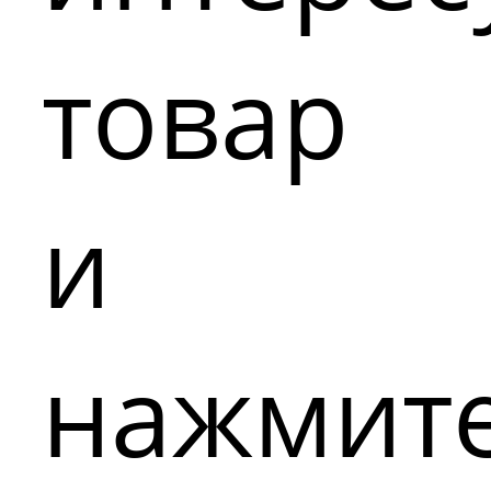
товар
и
нажмит