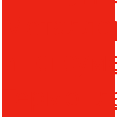
Металло
инструм
Термопл