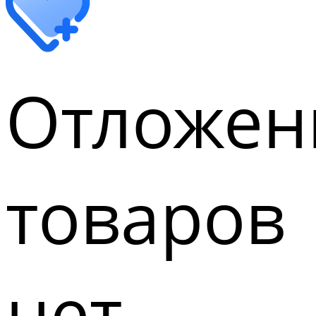
Отложен
товаров
нет