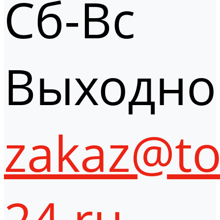
Сб-Вс
Выходно
zakaz@to
24.ru