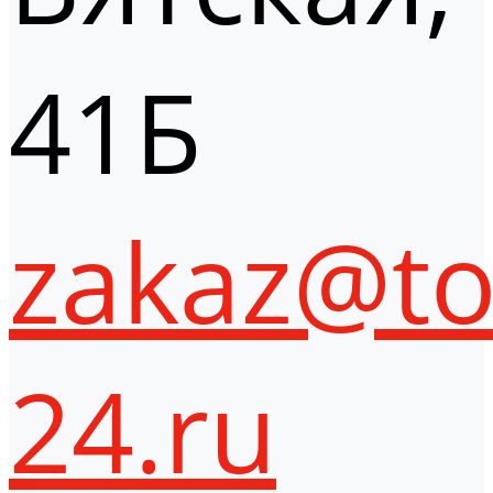
41Б
zakaz@to
24.ru