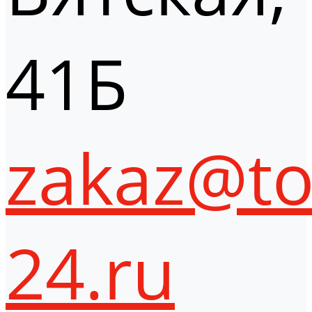
41Б
zakaz@to
24.ru