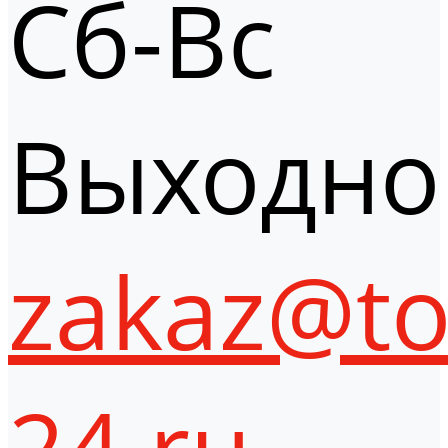
Сб-Вс
Выходно
zakaz@to
24.ru