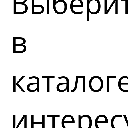
Выбери
в
каталог
интере