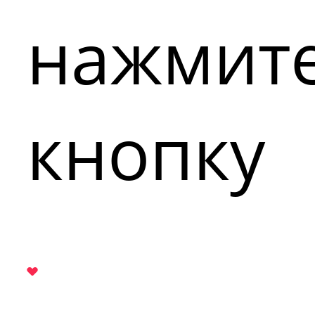
нажмит
кнопку