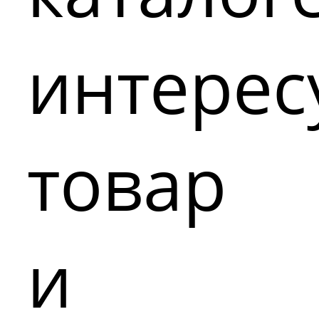
интере
товар
и