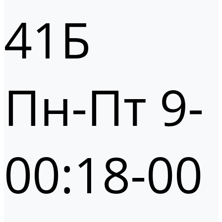
41Б
Пн-Пт 9-
00:18-00