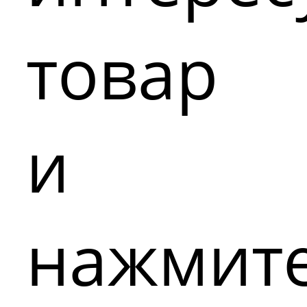
товар
и
нажмит