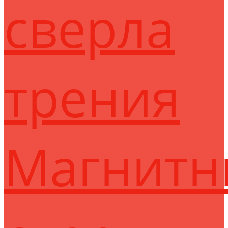
сверла
трения
Магнитн