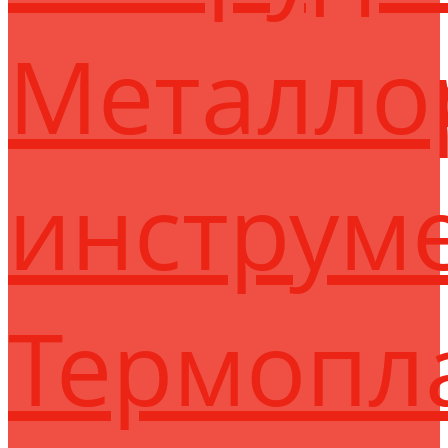
Металло
инструм
Термопл