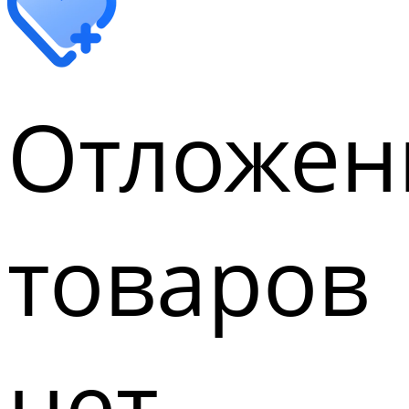
Отложен
товаров
нет