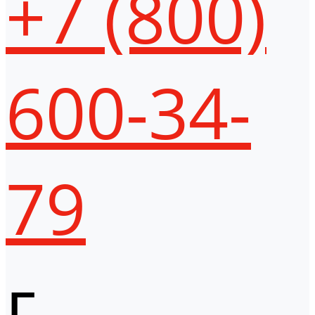
+7 (800)
600-34-
79
г.