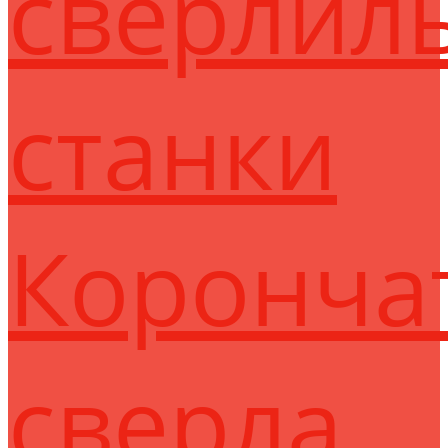
сверлил
станки
Коронча
сверла