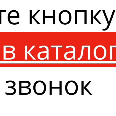
те кнопк
в катало
 звонок