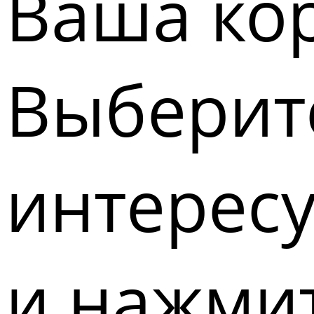
Ваша кор
Выберите
интерес
и нажмит