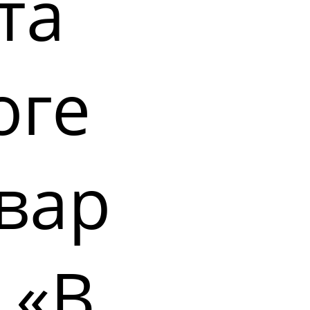
та
оге
вар
 «В