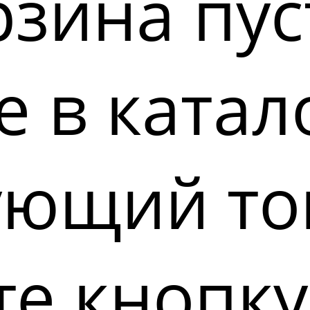
зина пус
 в катал
ующий то
е кнопку