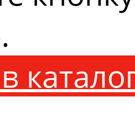
.
в катало