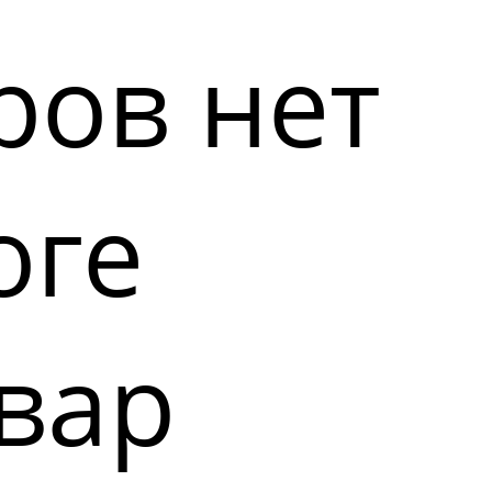
ров нет
оге
вар