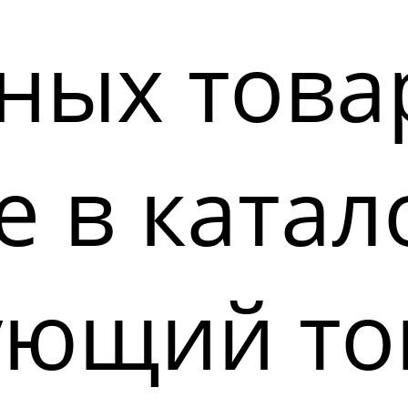
ных това
 в катал
ующий то