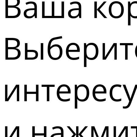
Ваша кор
Выберите
интерес
и нажмит