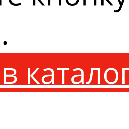
.
в катало