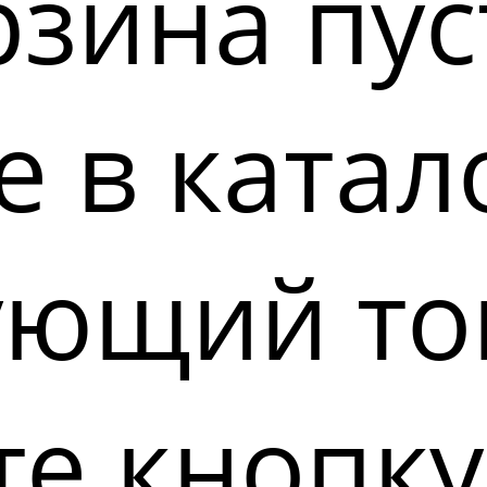
зина пус
 в катал
ующий то
е кнопку