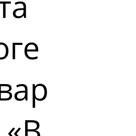
та
оге
вар
 «В