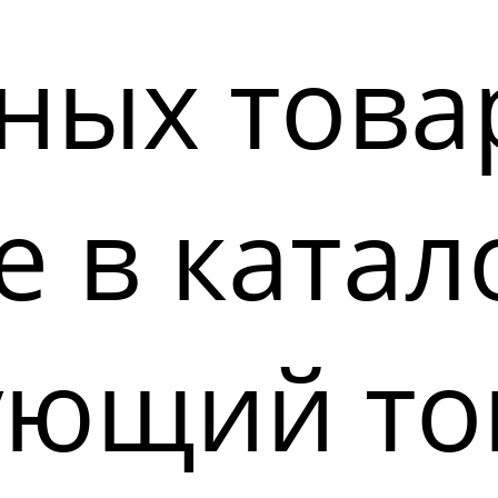
ных това
 в катал
ующий то