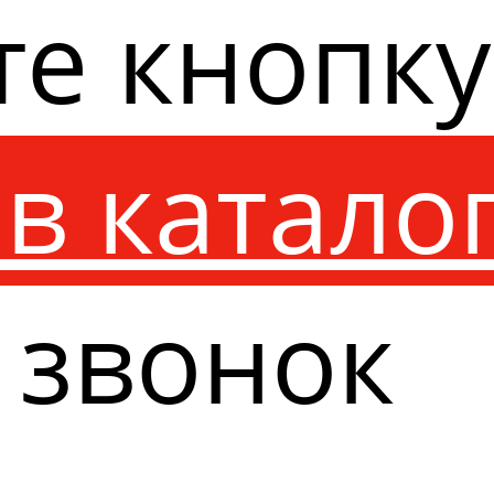
те кнопк
в катало
 звонок