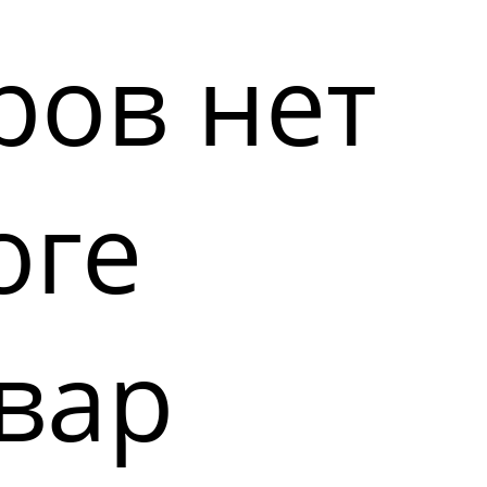
ров нет
оге
вар