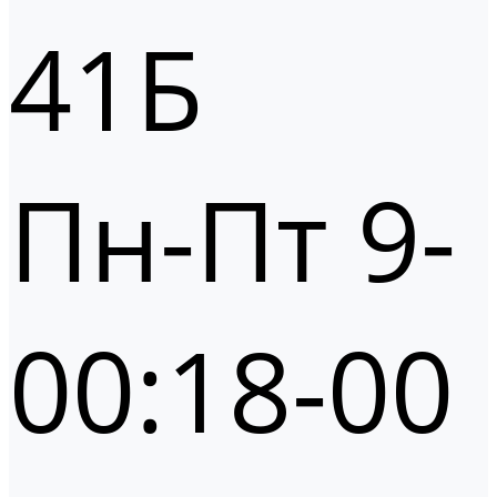
41Б
Пн-Пт 9-
00:18-00