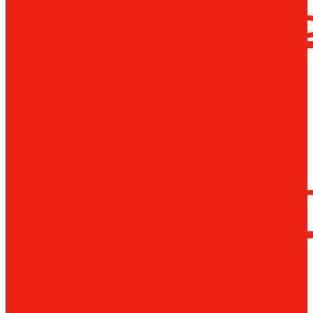
сверлил
станки
Коронча
сверла