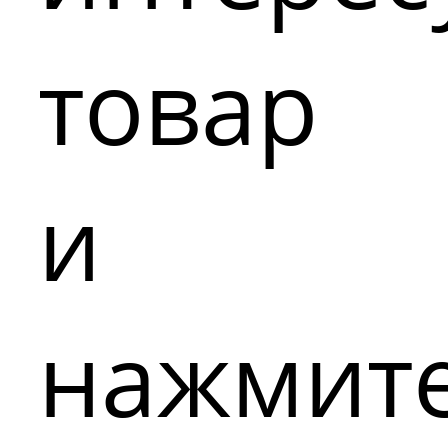
товар
и
нажмит