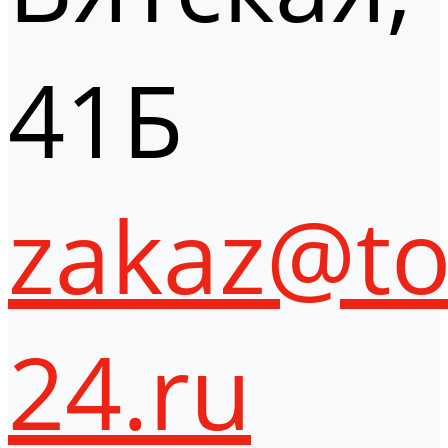
41Б
zakaz@to
24.ru