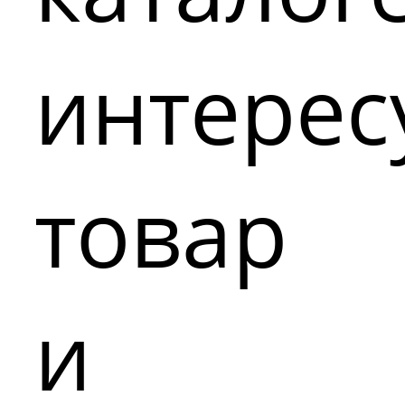
интере
товар
и