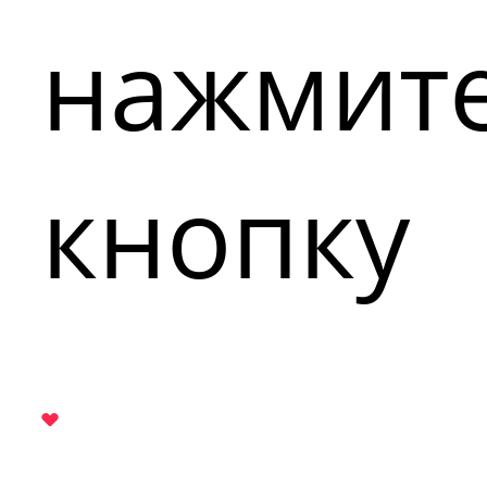
нажмит
кнопку