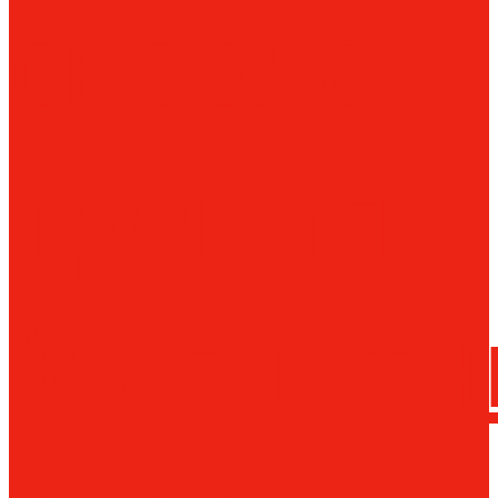
сверла
трения
Магнитн