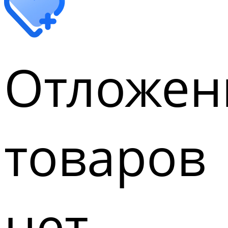
Отложен
товаров
нет