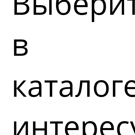
Выбери
в
каталог
интере