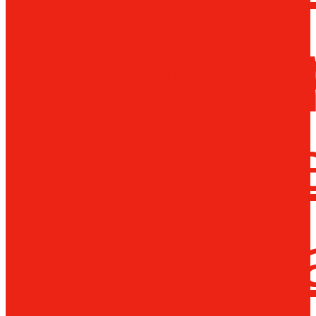
Металло
инструм
Термопл