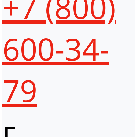
+7 (800)
600-34-
79
г.