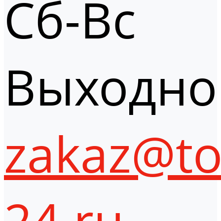
Сб-Вс
Выходно
zakaz@to
24.ru