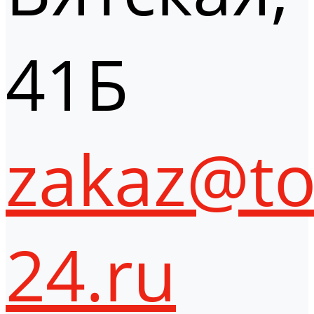
41Б
zakaz@to
24.ru