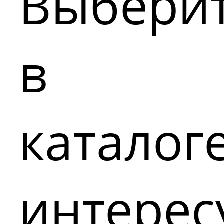
Выбери
в
каталог
интере