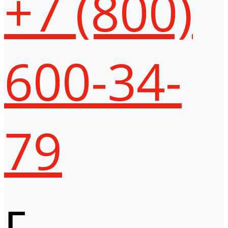
+7 (800)
600-34-
79
г.