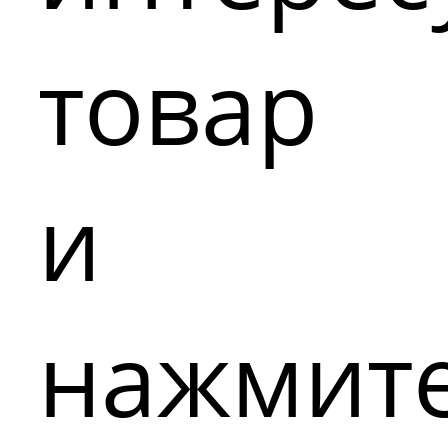
товар
и
нажмит