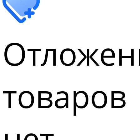
Отложен
товаров
нет