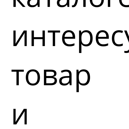
интере
товар
и