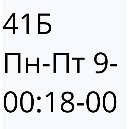
41Б
Пн-Пт 9-
00:18-00