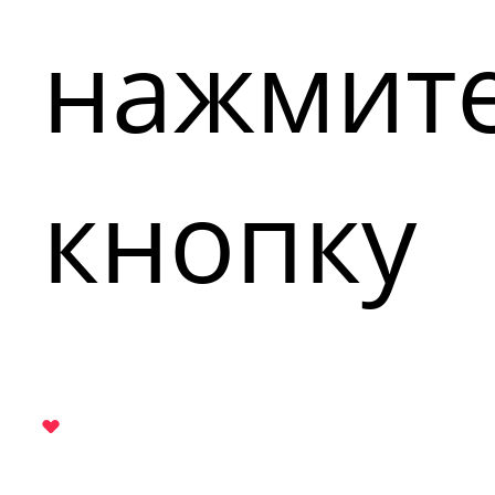
нажмит
кнопку