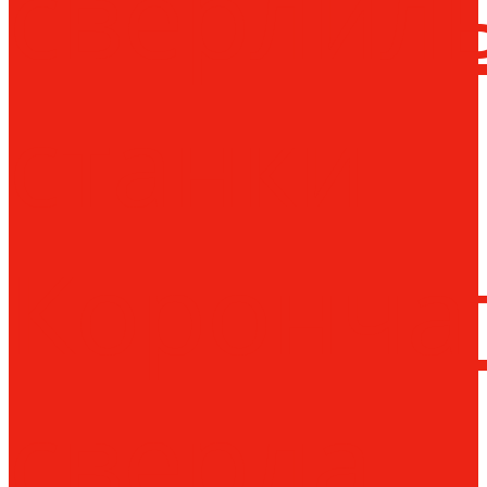
сверлил
станки
Коронча
сверла