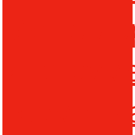
Металло
инструм
Термопл