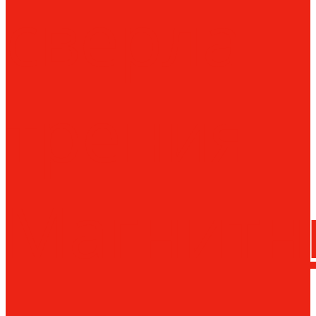
сверла
трения
Магнитн