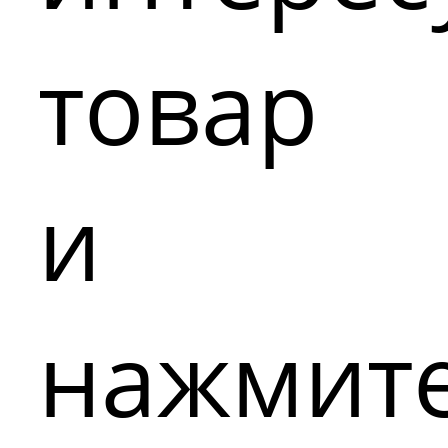
товар
и
нажмит