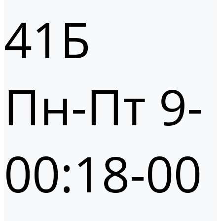
41Б
Пн-Пт 9-
00:18-00