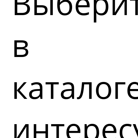
Выбери
в
каталог
интере