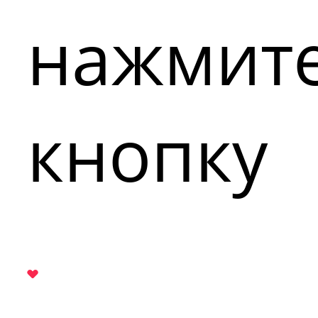
нажмит
кнопку