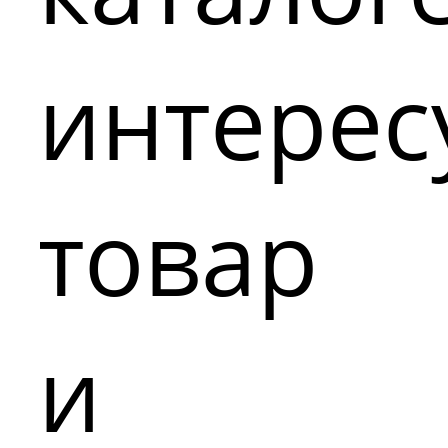
интере
товар
и