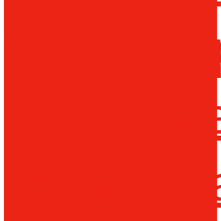
Металло
инструм
Термопл