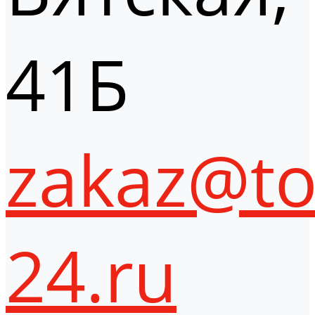
41Б
zakaz@to
24.ru