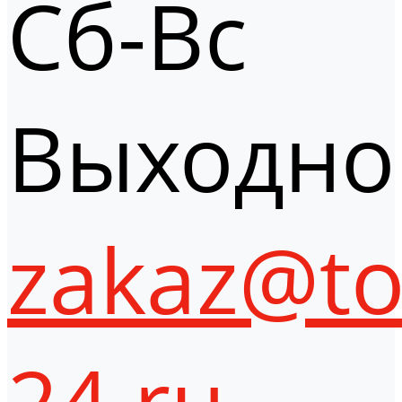
Сб-Вс
Выходно
zakaz@to
24.ru