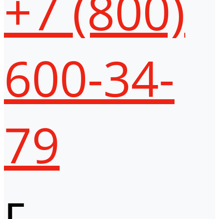
+7 (800)
600-34-
79
г.