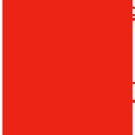
сверлил
станки
Коронча
сверла