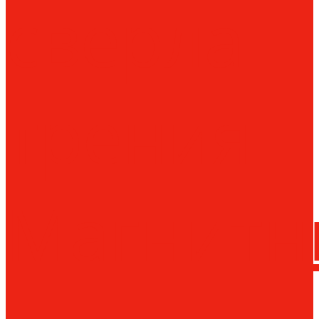
сверла
трения
Магнитн