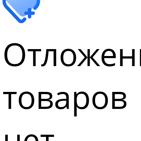
Отложен
товаров
нет