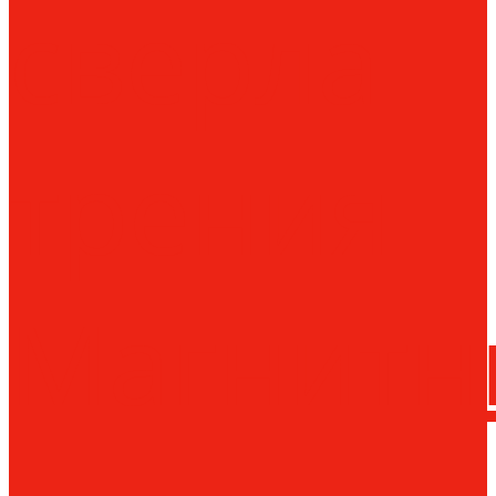
сверла
трения
Магнитн