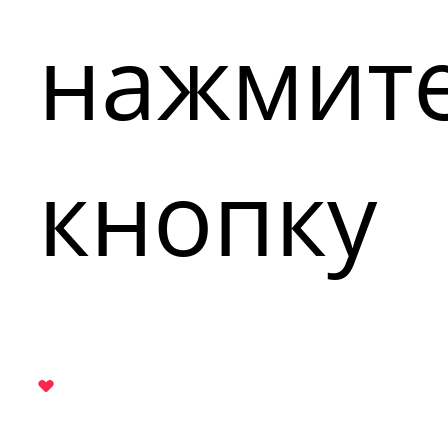
нажмит
кнопку