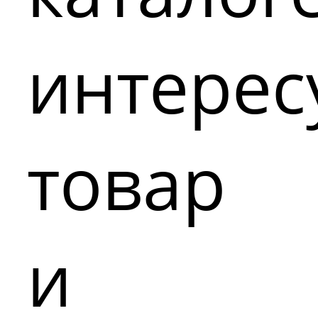
интере
товар
и