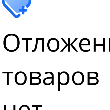
Отложен
товаров
нет