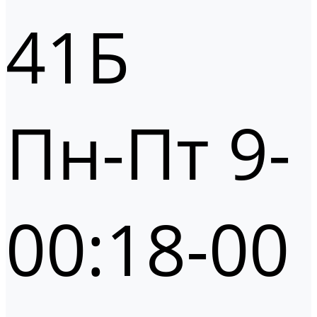
41Б
Пн-Пт 9-
00:18-00