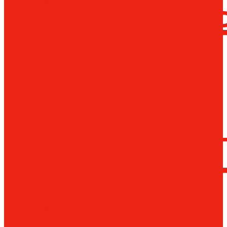
сверлил
станки
Коронча
сверла