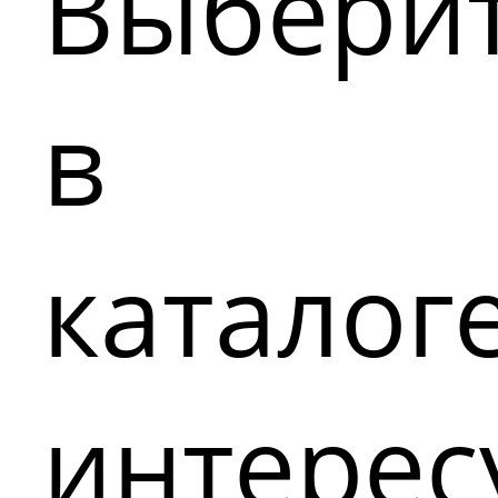
Выбери
в
каталог
интере