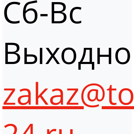
Сб-Вс
Выходно
zakaz@to
24.ru