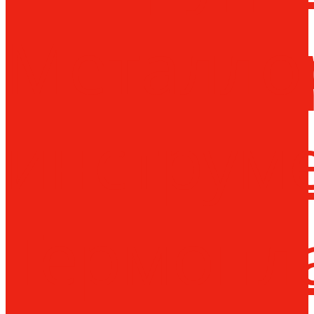
Металло
инструм
Термопл