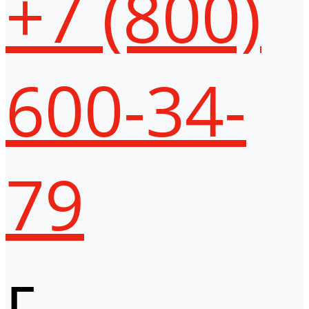
+7 (800)
600-34-
79
г.