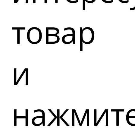
товар
и
нажмит