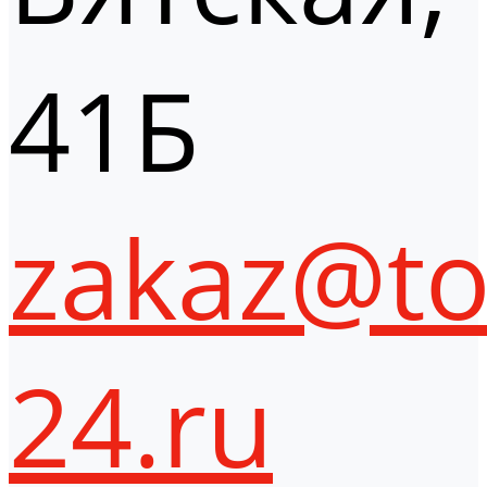
41Б
zakaz@to
24.ru