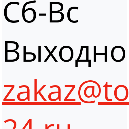
Сб-Вс
Выходно
zakaz@to
24.ru