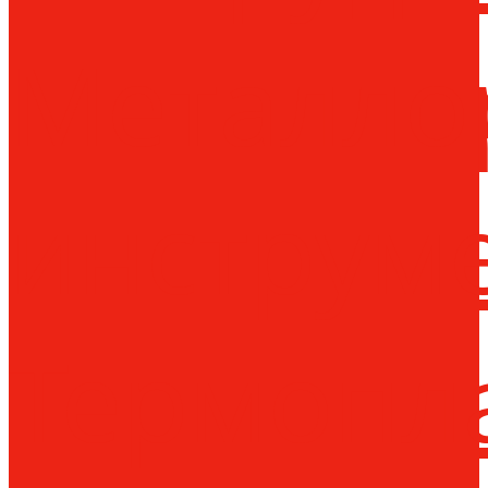
Металло
инструм
Термопл