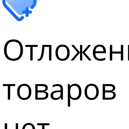
Отложен
товаров
нет