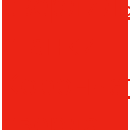
сверлил
станки
Коронча
сверла