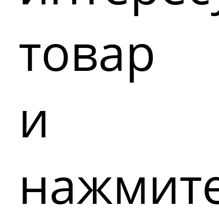
товар
и
нажмит