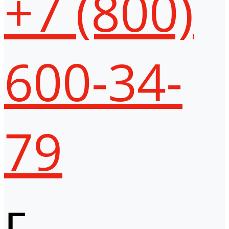
+7 (800)
600-34-
79
г.