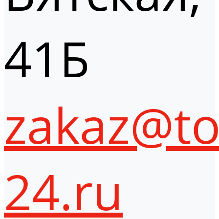
41Б
zakaz@to
24.ru