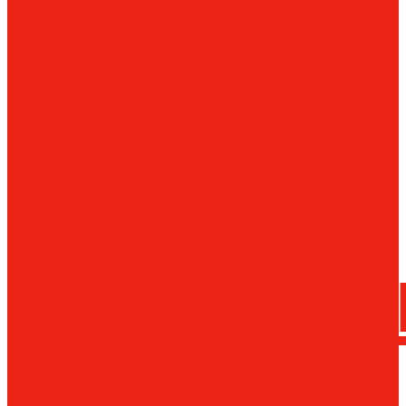
сверла
трения
Магнитн