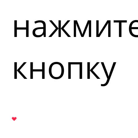
нажмит
кнопку