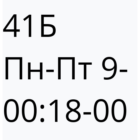
41Б
Пн-Пт 9-
00:18-00