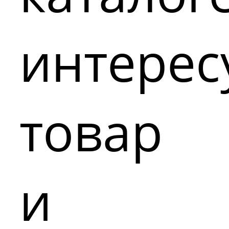
интере
товар
и