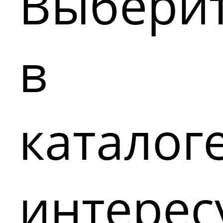
Выбери
в
каталог
интере