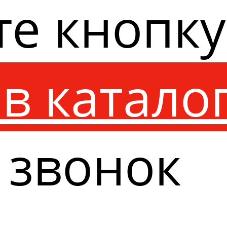
те кнопк
в катало
 звонок