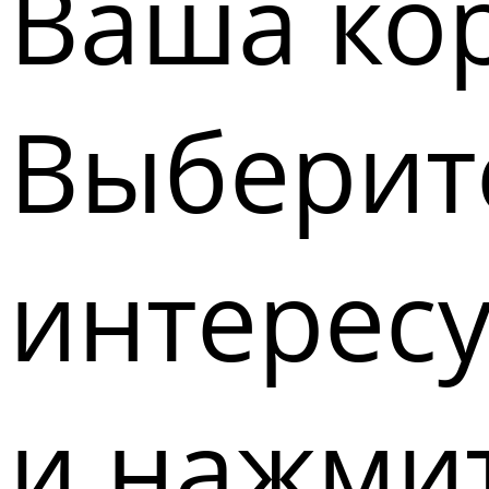
Ваша кор
Выберите
интерес
и нажмит