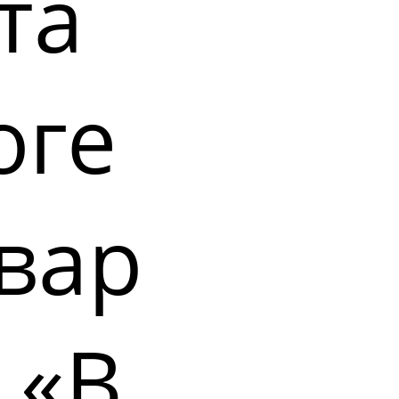
та
оге
вар
 «В