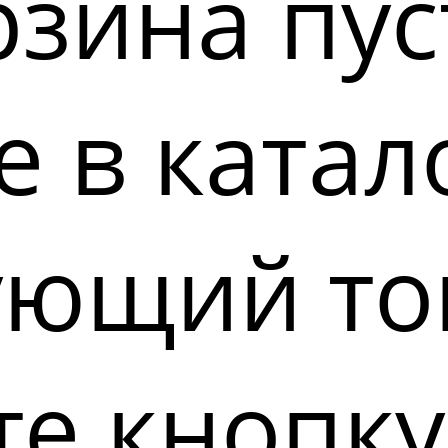
зина пус
 в катал
ующий то
е кнопку