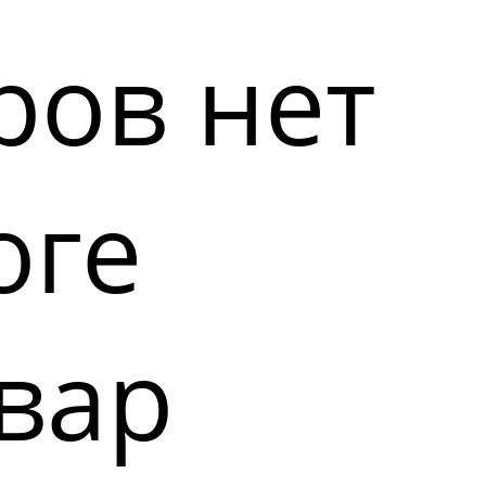
ров нет
оге
вар