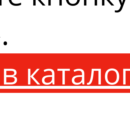
.
в катало