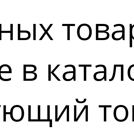
ных това
 в катал
ующий то