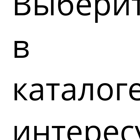
Выбери
в
каталог
интере