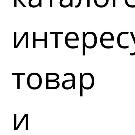
интере
товар
и