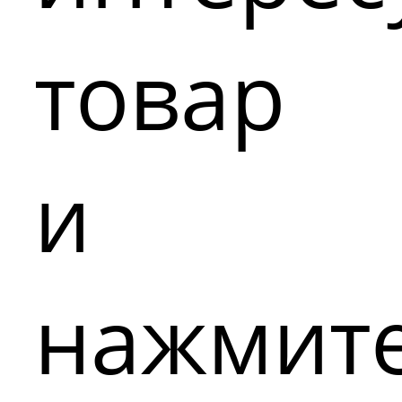
товар
и
нажмит