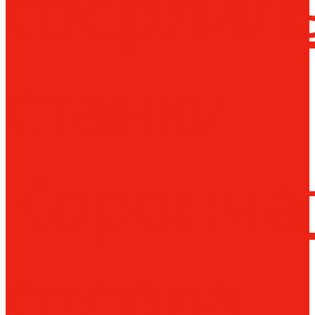
сверлил
станки
Коронча
сверла