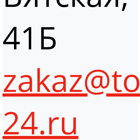
41Б
zakaz@to
24.ru