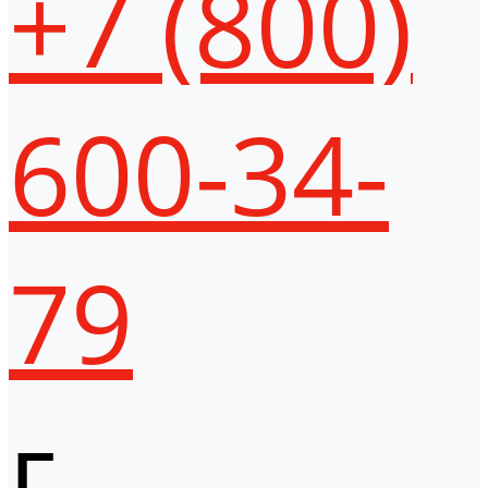
+7 (800)
600-34-
79
г.