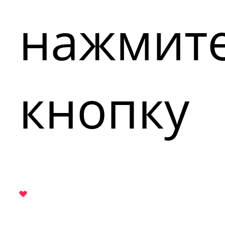
нажмит
кнопку