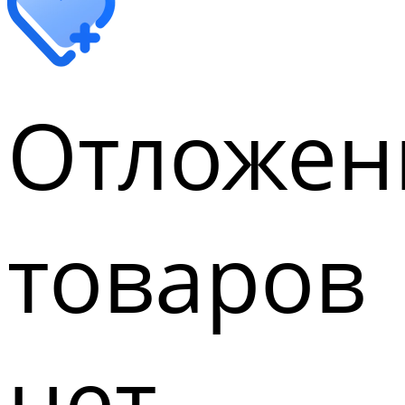
Отложен
товаров
нет