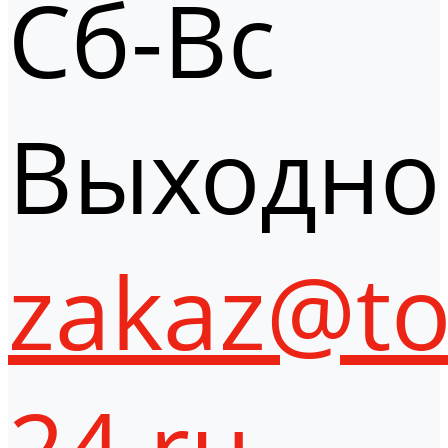
Сб-Вс
Выходно
zakaz@to
24.ru