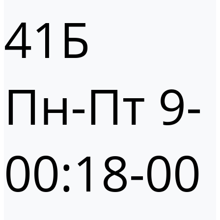
41Б
Пн-Пт 9-
00:18-00