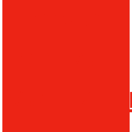
сверла
трения
Магнитн