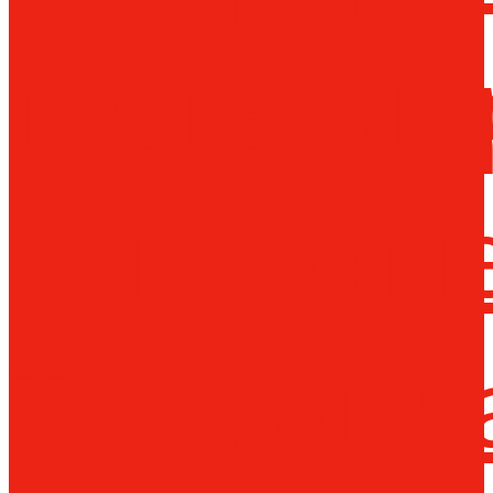
Металло
инструм
Термопл