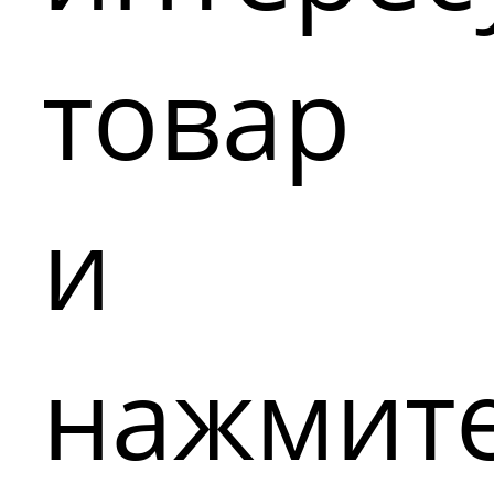
товар
и
нажмит