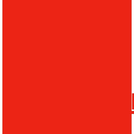
сверла
трения
Магнитн