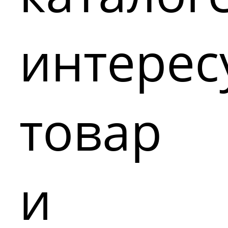
интере
товар
и