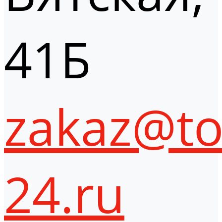
41Б
zakaz@to
24.ru