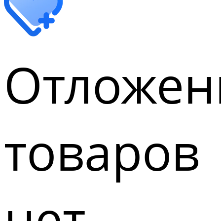
Отложен
товаров
нет