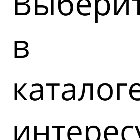
Выбери
в
каталог
интере