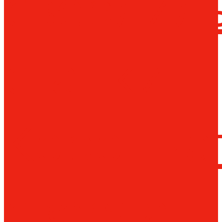
сверлил
станки
Коронча
сверла