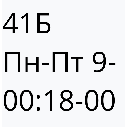
41Б
Пн-Пт 9-
00:18-00