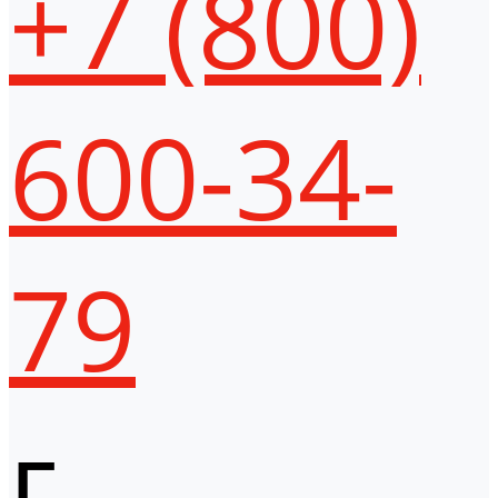
+7 (800)
600-34-
79
г.