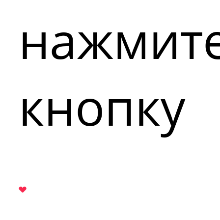
нажмит
кнопку