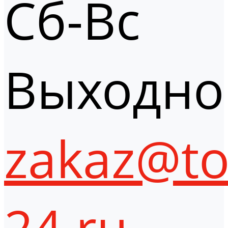
Сб-Вс
Выходно
zakaz@to
24.ru