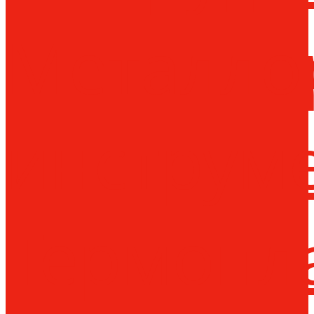
Металло
инструм
Термопл