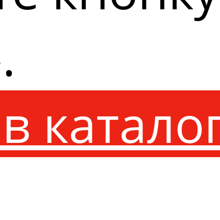
.
в катало