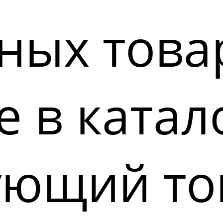
ных това
 в катал
ующий то