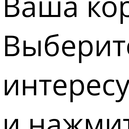
Ваша кор
Выберите
интерес
и нажмит