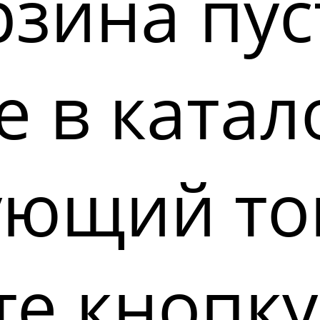
зина пус
 в катал
ующий то
е кнопку