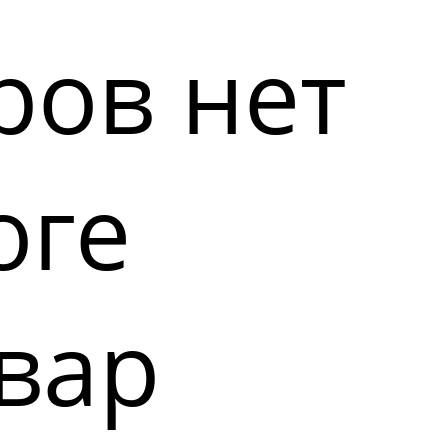
ров нет
оге
вар