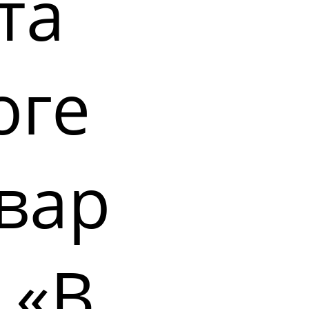
та
оге
вар
 «В