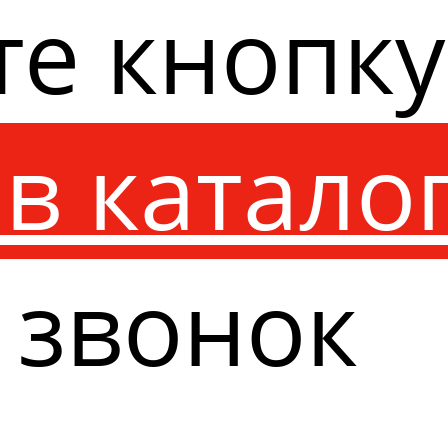
те кнопк
в катало
 звонок