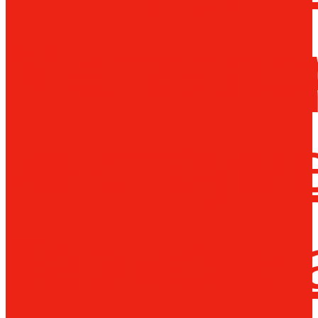
Металло
инструм
Термопл