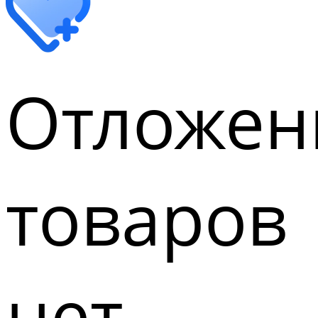
Отложен
товаров
нет