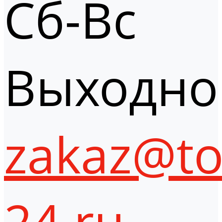
Сб-Вс
Выходно
zakaz@to
24.ru