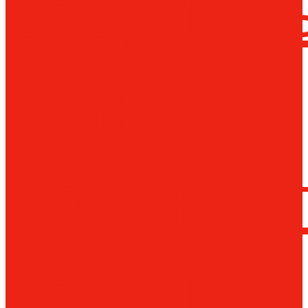
сверлил
станки
Коронча
сверла