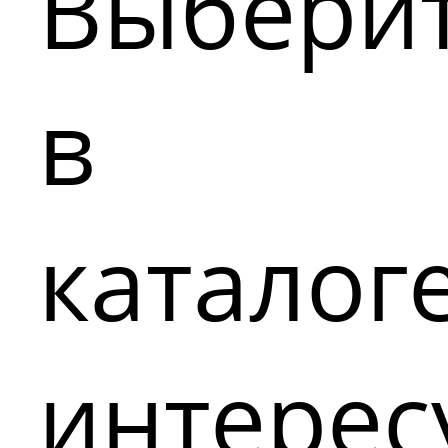
Выбери
в
каталог
интере