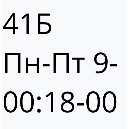
41Б
Пн-Пт 9-
00:18-00