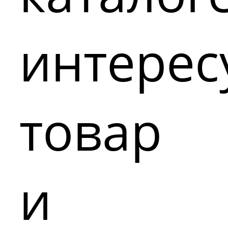
интере
товар
и