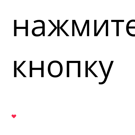
нажмит
кнопку