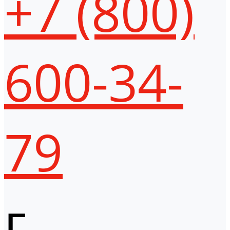
+7 (800)
600-34-
79
г.