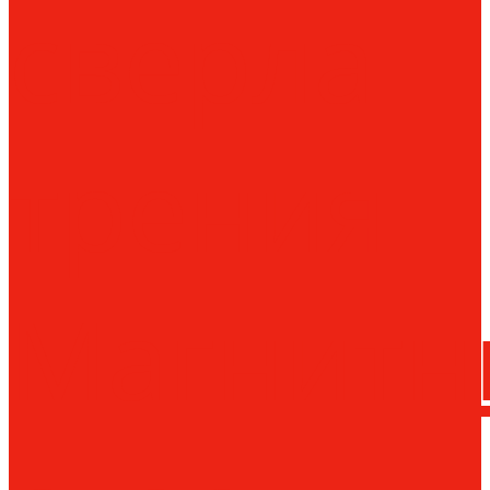
сверла
трения
Магнитн