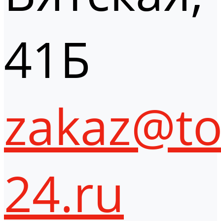
41Б
zakaz@to
24.ru