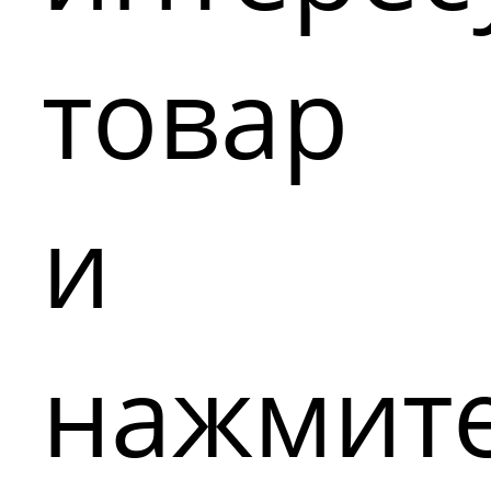
товар
и
нажмит