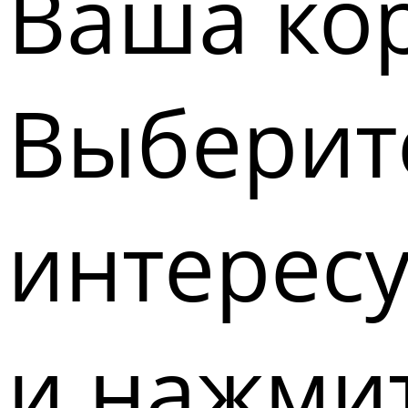
Ваша кор
Выберите
интерес
и нажмит