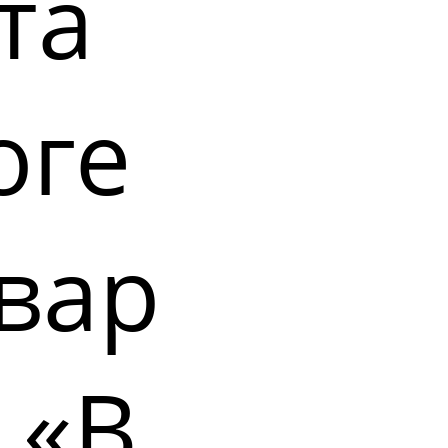
та
оге
вар
 «В