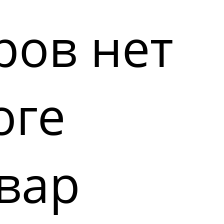
ров нет
оге
вар