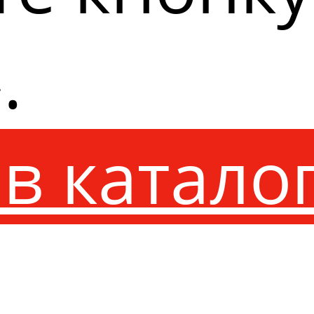
.
в катало