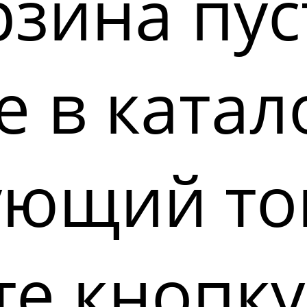
зина пус
 в катал
ующий то
е кнопку