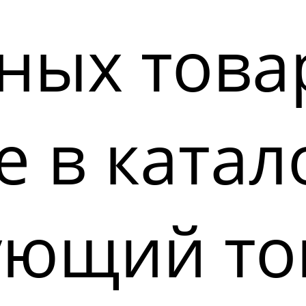
ных това
 в катал
ующий то