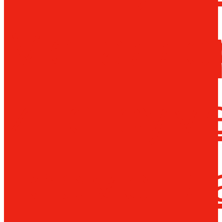
Металло
инструм
Термопл