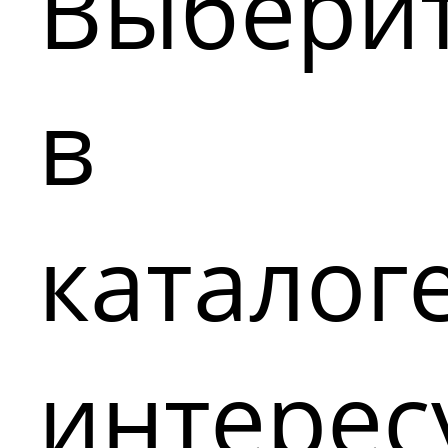
Выбери
в
каталог
интере