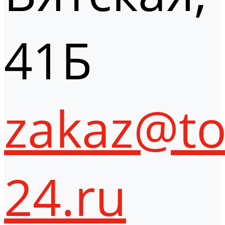
41Б
zakaz@to
24.ru