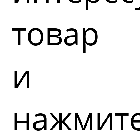
товар
и
нажмит