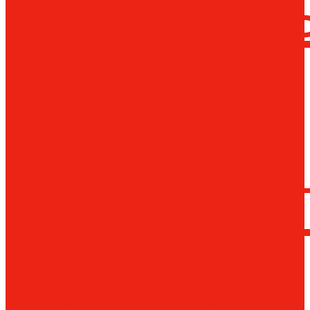
сверлил
станки
Коронча
сверла