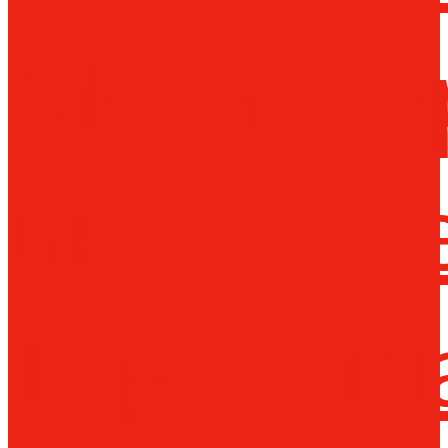
Металло
инструм
Термопл