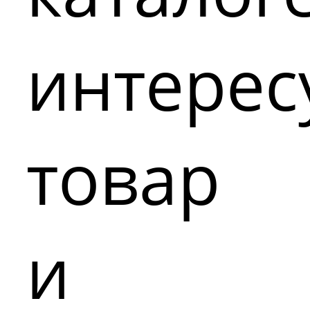
интере
товар
и