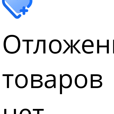
Отложен
товаров
нет