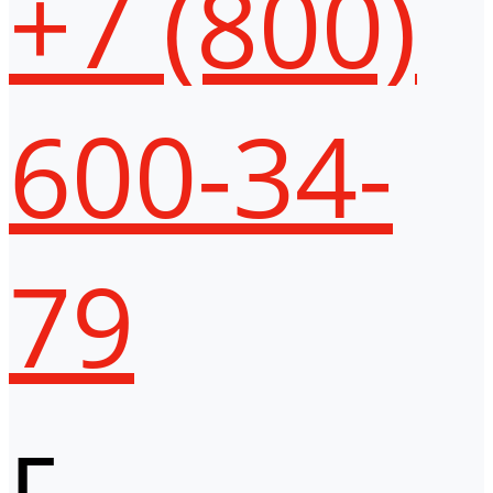
+7 (800)
600-34-
79
г.