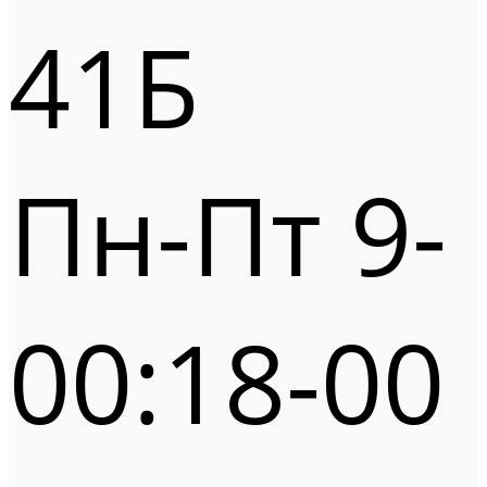
41Б
Пн-Пт 9-
00:18-00