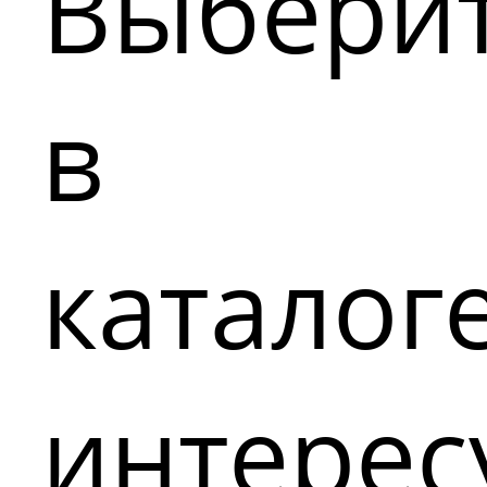
Выбери
в
каталог
интере