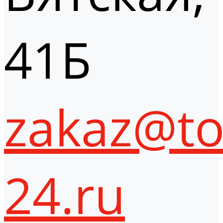
41Б
zakaz@to
24.ru