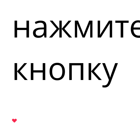
нажмит
кнопку