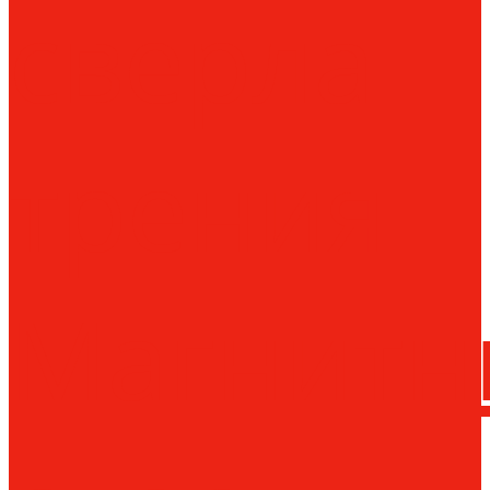
сверла
трения
Магнитн