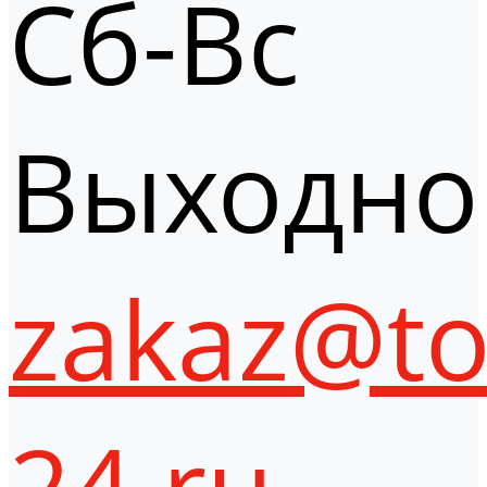
Сб-Вс
Выходно
zakaz@to
24.ru