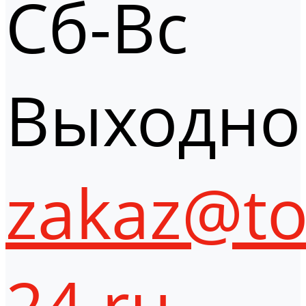
Сб-Вс
Выходно
zakaz@to
24.ru