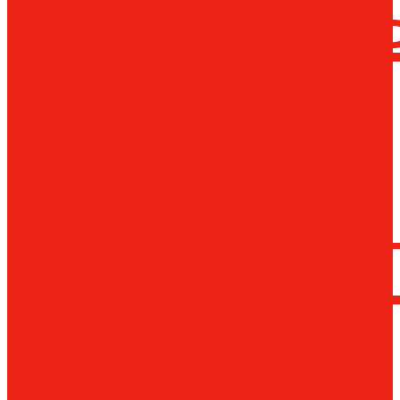
сверлил
станки
Коронча
сверла