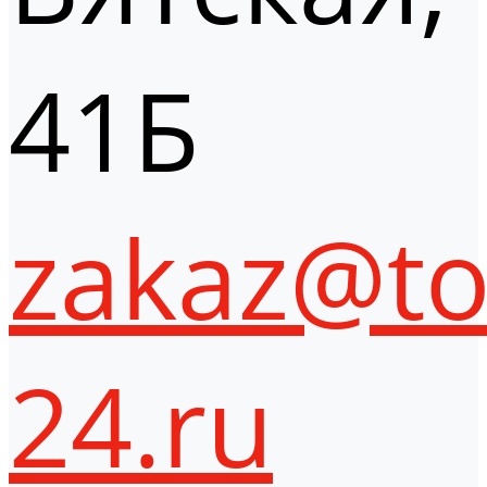
41Б
zakaz@to
24.ru