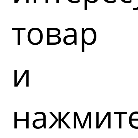
товар
и
нажмит