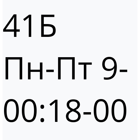
41Б
Пн-Пт 9-
00:18-00