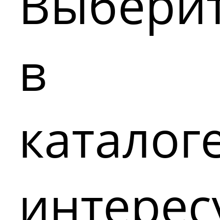
Выбери
в
каталог
интере