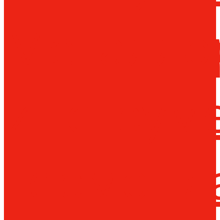
Металло
инструм
Термопл