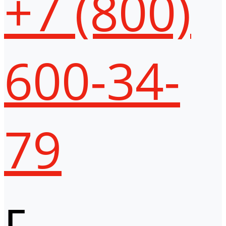
+7 (800)
600-34-
79
г.