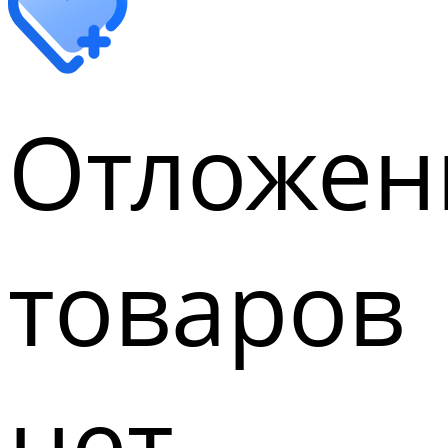
Отложен
товаров
нет