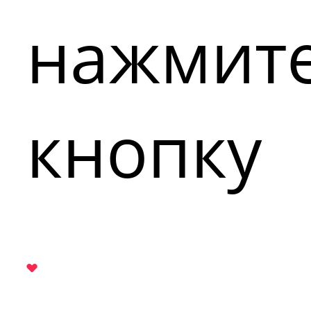
нажмит
кнопку