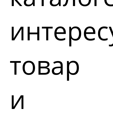
интере
товар
и