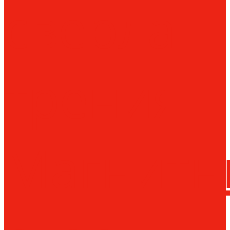
сверла
трения
Магнитн