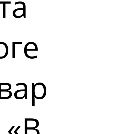
та
оге
вар
 «В