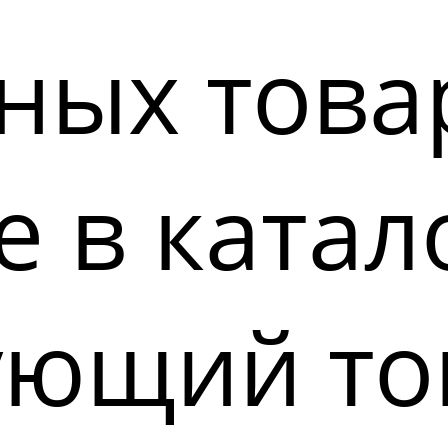
ных това
 в катал
ующий то