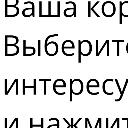
Ваша кор
Выберите
интерес
и нажмит