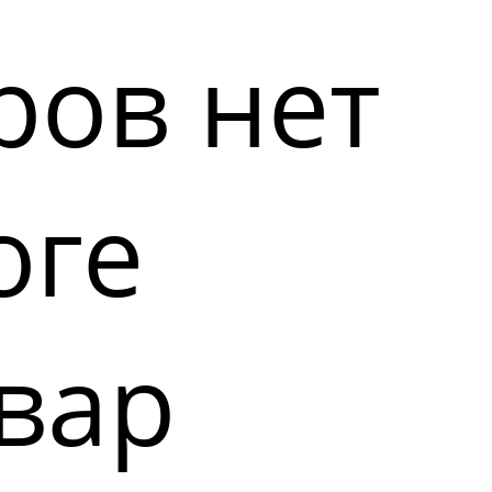
ров нет
оге
вар