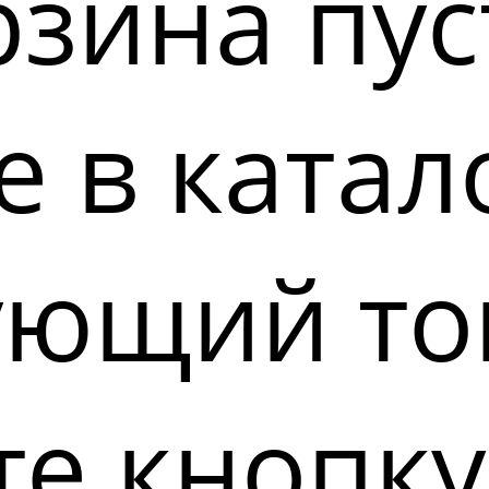
зина пус
 в катал
ующий то
е кнопку