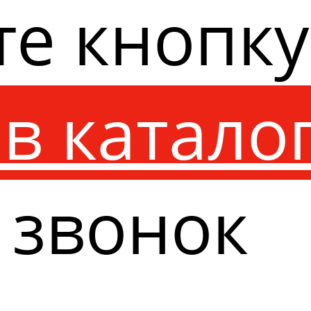
те кнопк
в катало
 звонок