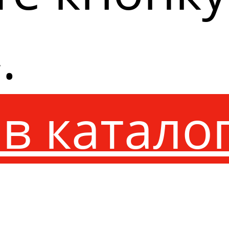
.
в катало