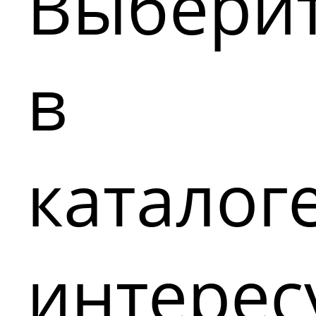
Выбери
в
каталог
интере