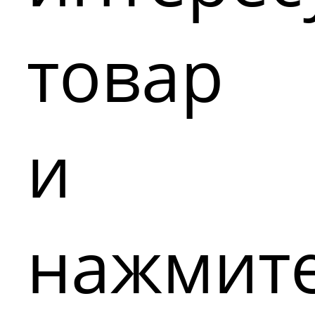
товар
и
нажмит