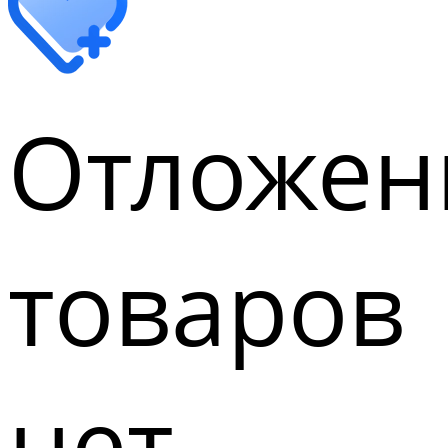
Отложен
товаров
нет