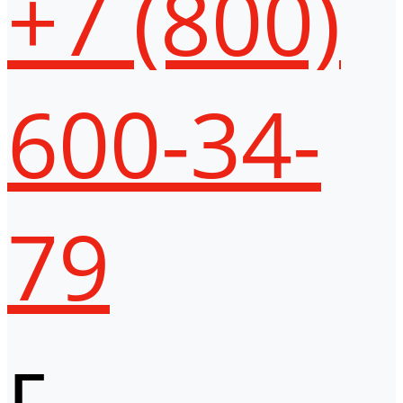
+7 (800)
600-34-
79
г.