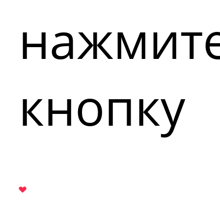
нажмит
кнопку