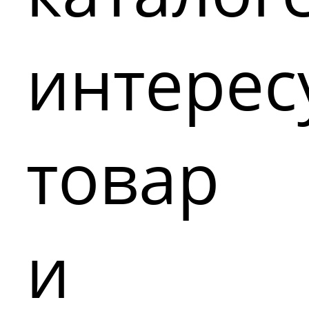
интере
товар
и