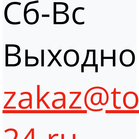
Сб-Вс
Выходно
zakaz@to
24.ru