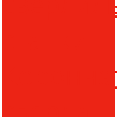
сверлил
станки
Коронча
сверла