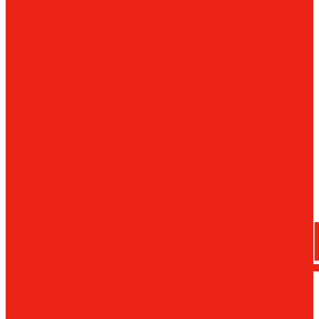
сверла
трения
Магнитн