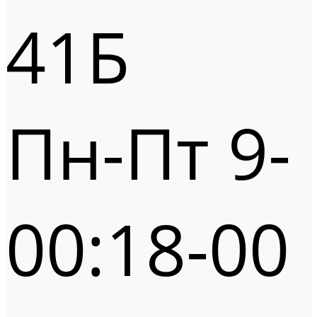
41Б
Пн-Пт 9-
00:18-00