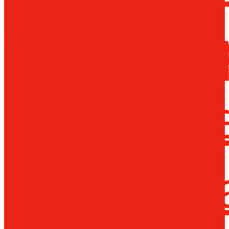
Металло
инструм
Термопл