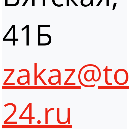
41Б
zakaz@to
24.ru