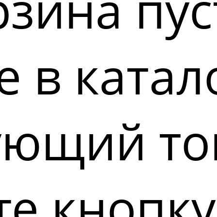
зина пус
 в катал
ующий то
е кнопку