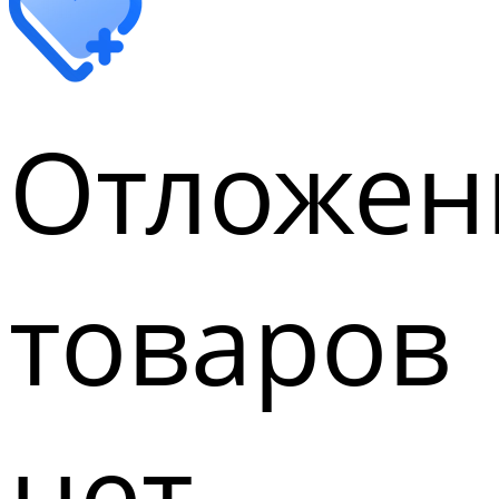
Отложен
товаров
нет