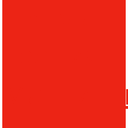
сверла
трения
Магнитн