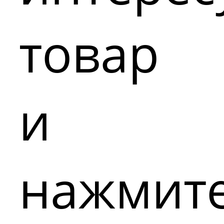
товар
и
нажмит