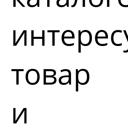
интере
товар
и