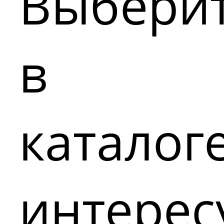
Выбери
в
каталог
интере