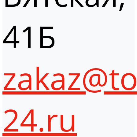
41Б
zakaz@to
24.ru