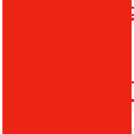
сверлил
станки
Коронча
сверла