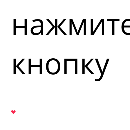
нажмит
кнопку