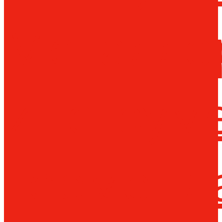
Металло
инструм
Термопл