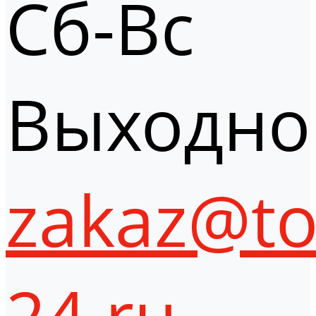
Сб-Вс
Выходно
zakaz@to
24.ru