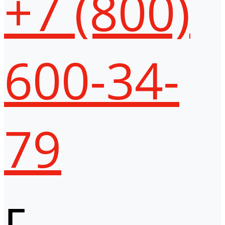
+7 (800)
600-34-
79
г.