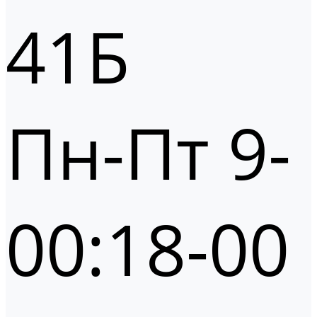
41Б
Пн-Пт 9-
00:18-00