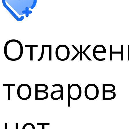
Отложен
товаров
нет