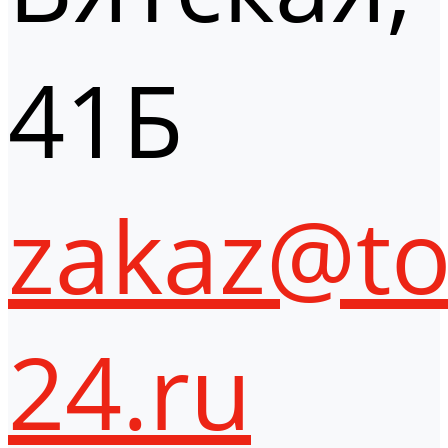
41Б
zakaz@to
24.ru