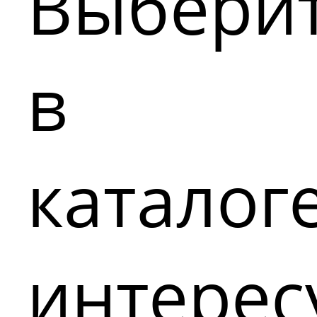
Выбери
в
каталог
интере