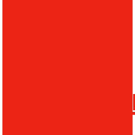
сверла
трения
Магнитн