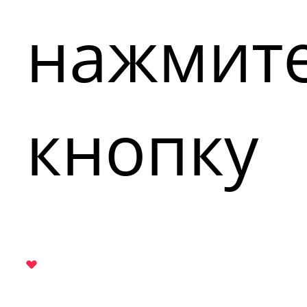
нажмит
кнопку