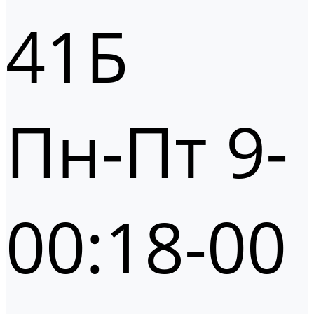
41Б
Пн-Пт 9-
00:18-00