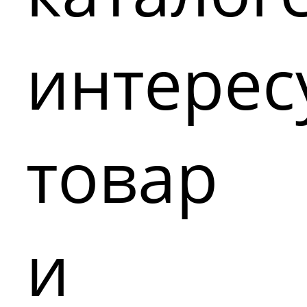
интере
товар
и