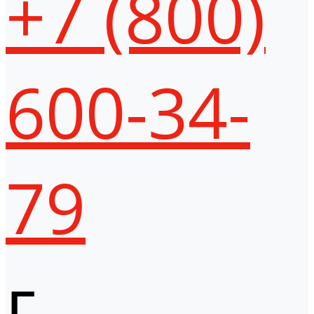
+7 (800)
600-34-
79
г.