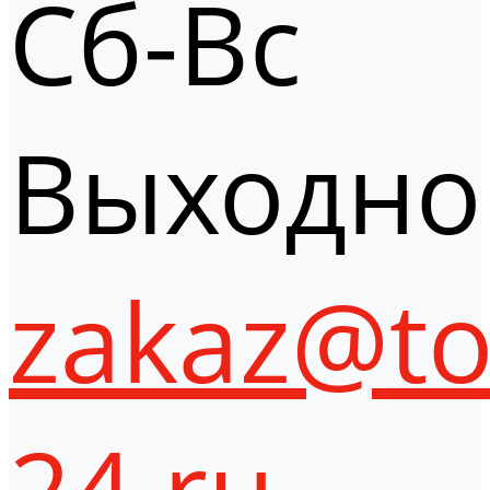
Сб-Вс
Выходно
zakaz@to
24.ru