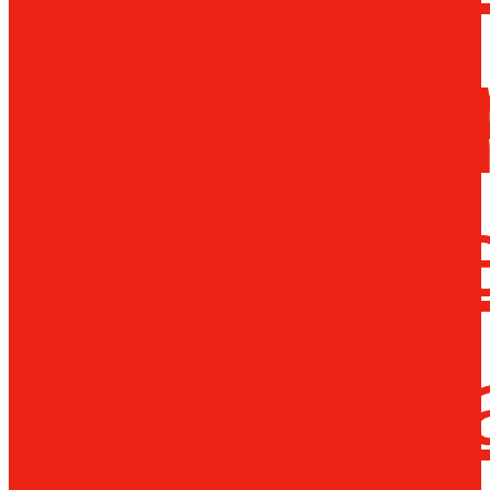
Металло
инструм
Термопл