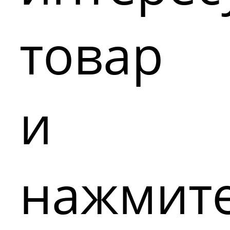
товар
и
нажмит