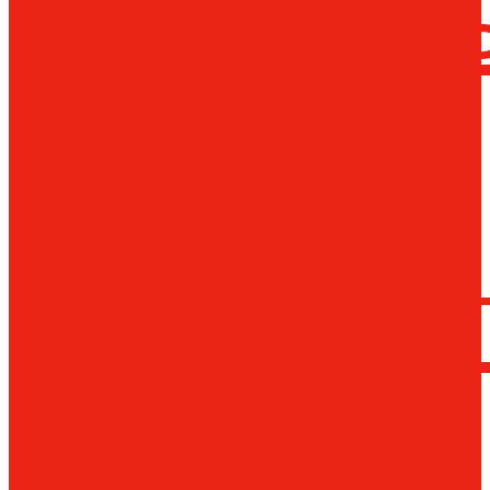
сверлил
станки
Коронча
сверла