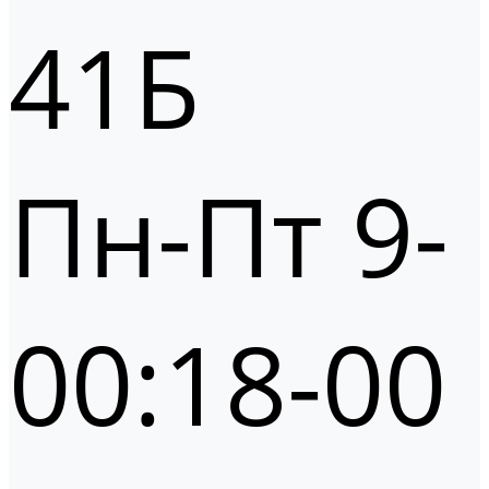
41Б
Пн-Пт 9-
00:18-00