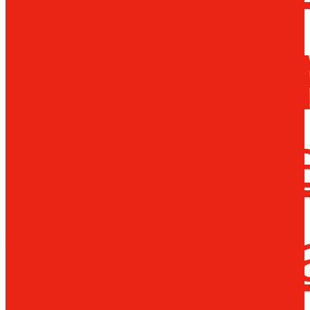
Металло
инструм
Термопл