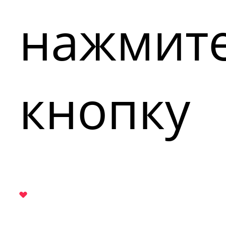
нажмит
кнопку