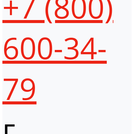
+7 (800)
600-34-
79
г.