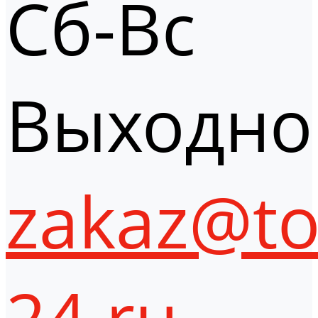
Сб-Вс
Выходно
zakaz@to
24.ru