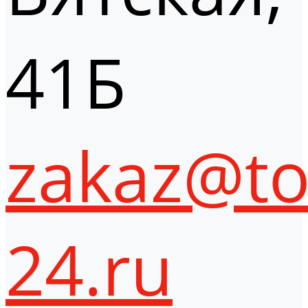
41Б
zakaz@to
24.ru