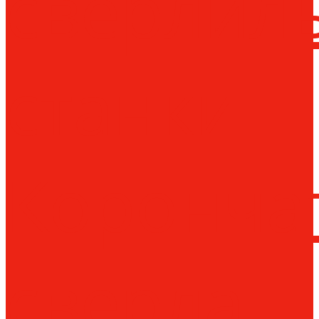
сверлил
станки
Коронча
сверла