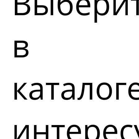
Выбери
в
каталог
интере