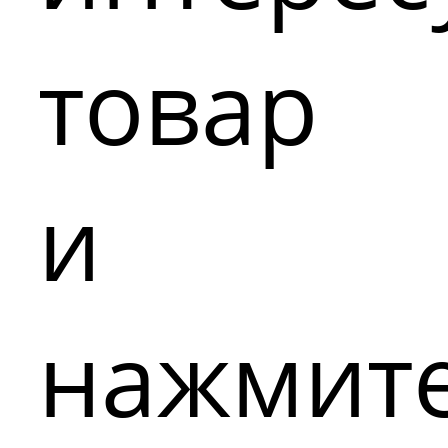
товар
и
нажмит