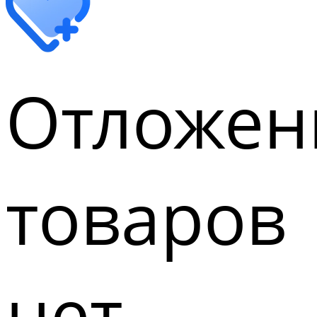
Отложен
товаров
нет