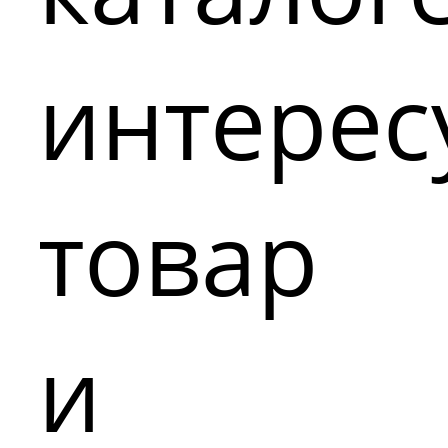
интере
товар
и