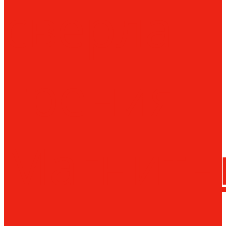
сверла
трения
Магнитн