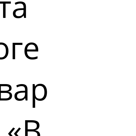
та
оге
вар
 «В