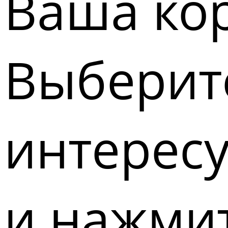
Ваша кор
Выберите
интерес
и нажмит