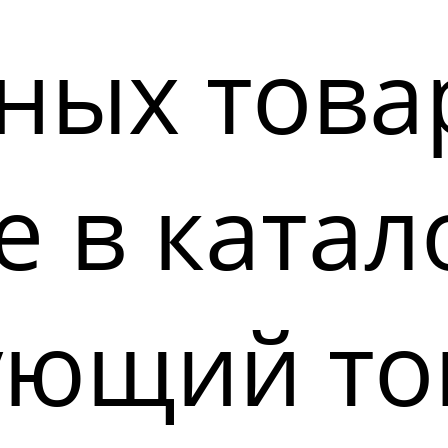
ных това
 в катал
ующий то