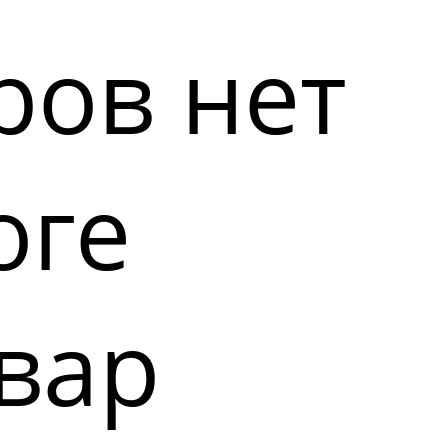
ров нет
оге
вар