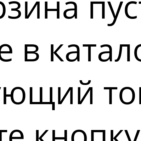
зина пус
 в катал
ующий то
е кнопку