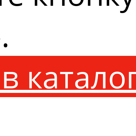
.
в катало