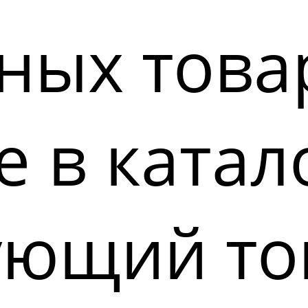
ных това
 в катал
ующий то