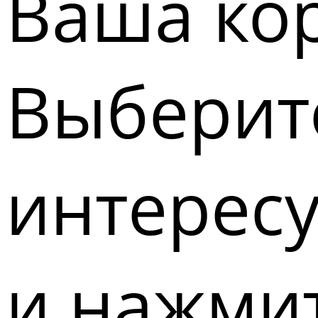
Ваша кор
Выберите
интерес
и нажмит