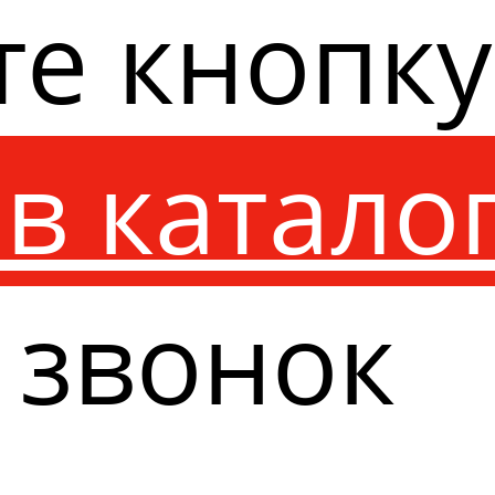
те кнопк
в катало
 звонок