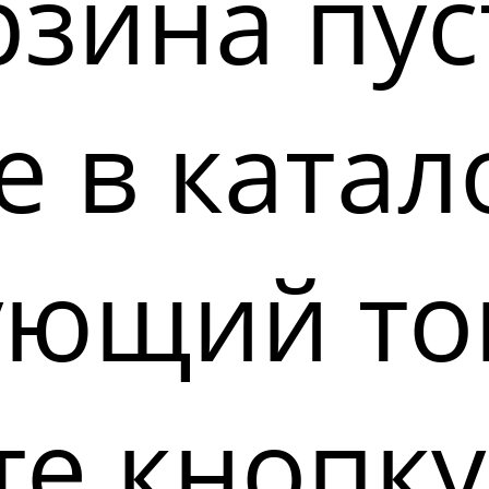
зина пус
 в катал
ующий то
е кнопку