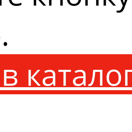
.
в катало