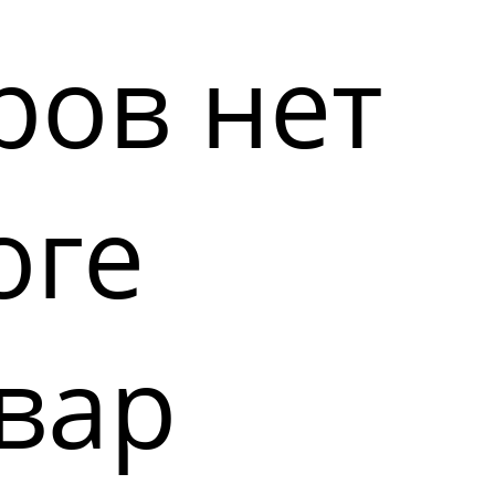
ров нет
оге
вар