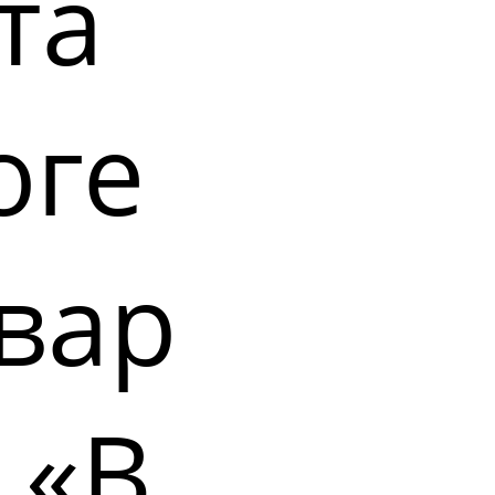
та
оге
вар
 «В