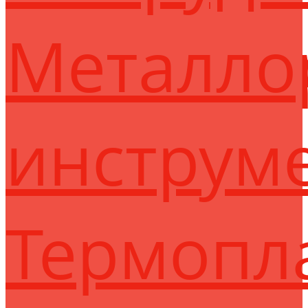
Металло
инструм
Термопл