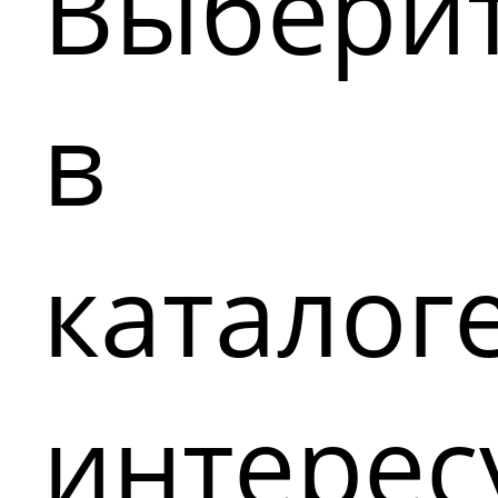
Выбери
в
каталог
интере