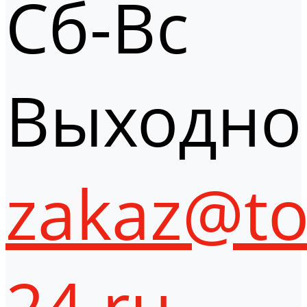
Сб-Вс
Выходно
zakaz@to
24.ru