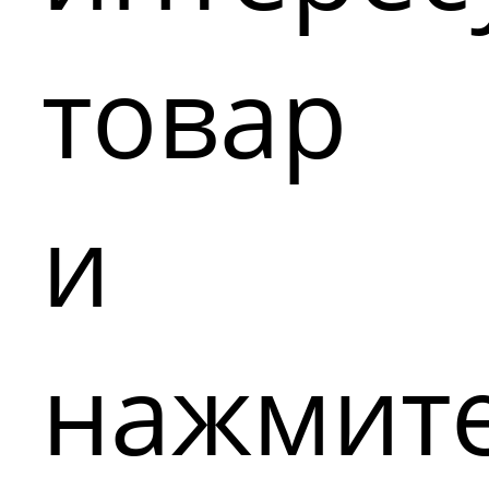
товар
и
нажмит