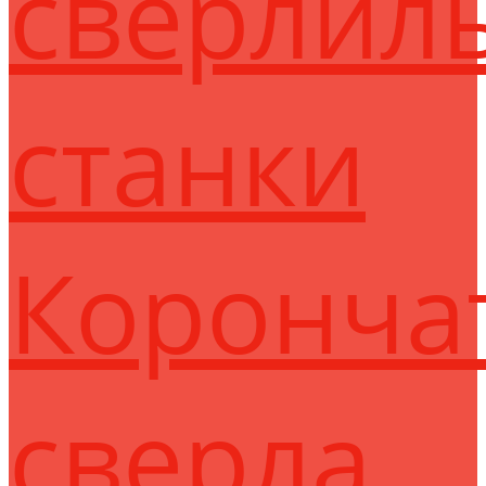
сверлил
станки
Коронча
сверла