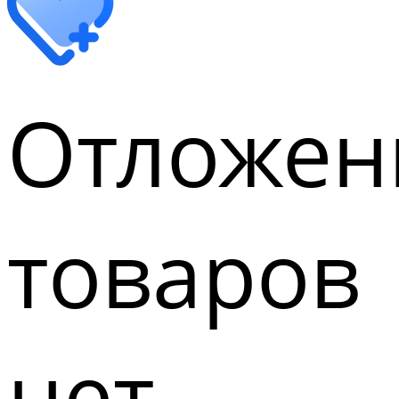
Отложен
товаров
нет