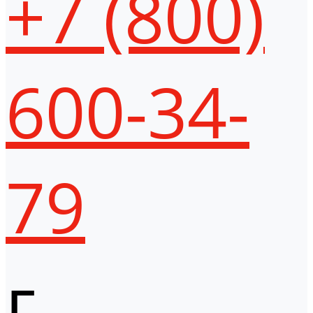
+7 (800)
600-34-
79
г.