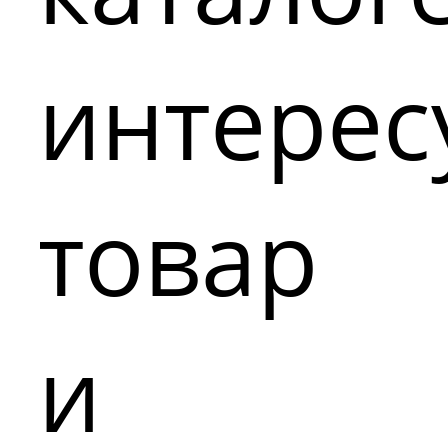
интере
товар
и