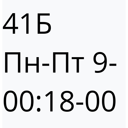
41Б
Пн-Пт 9-
00:18-00