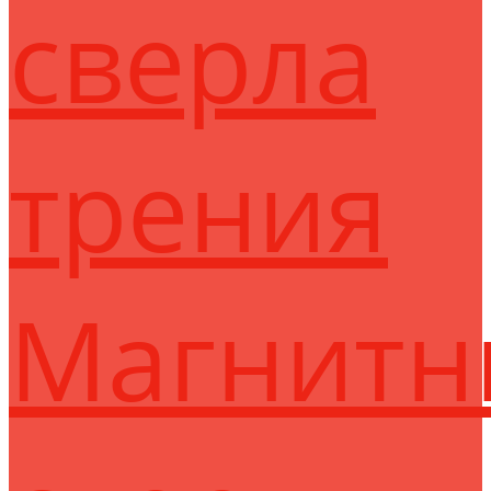
сверла
трения
Магнитн