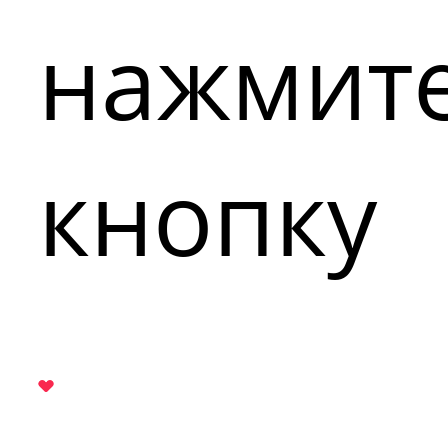
нажмит
кнопку