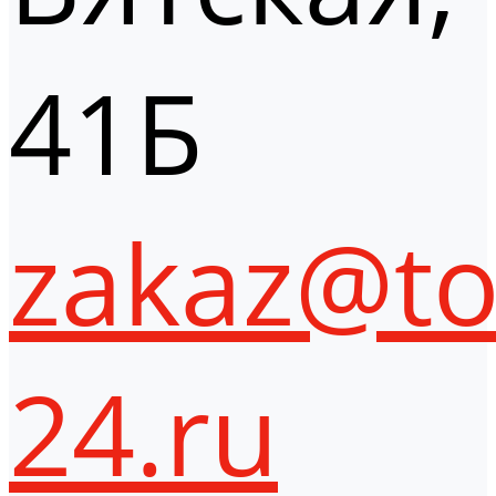
41Б
zakaz@to
24.ru