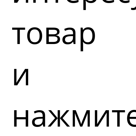
товар
и
нажмит