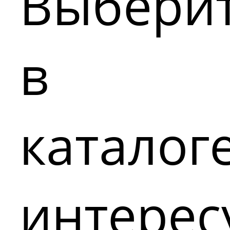
Выбери
в
каталог
интере