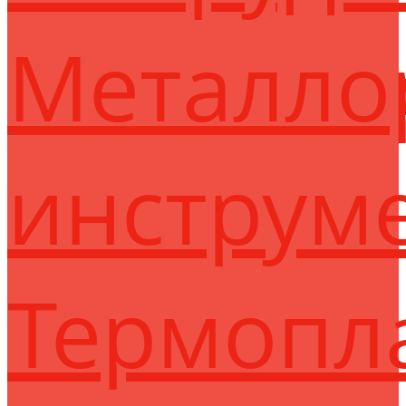
Металло
инструм
Термопл