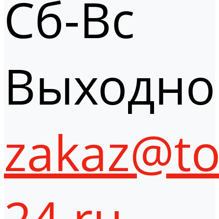
Сб-Вс
Выходно
zakaz@to
24.ru