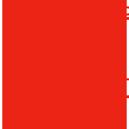
сверлил
станки
Коронча
сверла