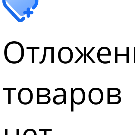
Отложен
товаров
нет