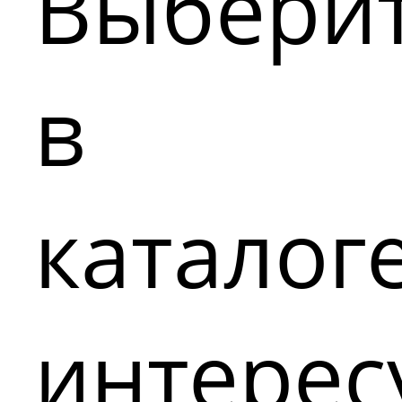
Выбери
в
каталог
интере