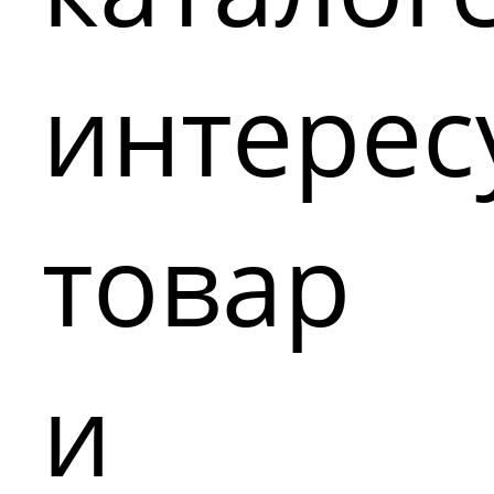
интере
товар
и