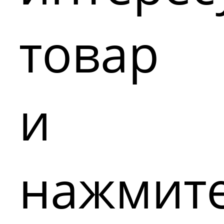
товар
и
нажмит