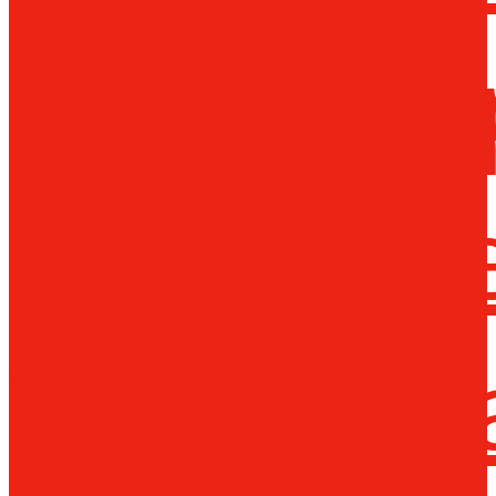
Металло
инструм
Термопл