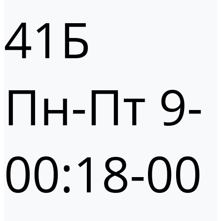
41Б
Пн-Пт 9-
00:18-00