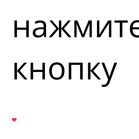
нажмит
кнопку