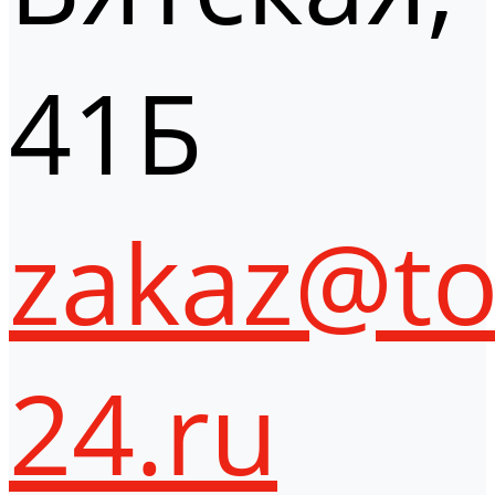
41Б
zakaz@to
24.ru