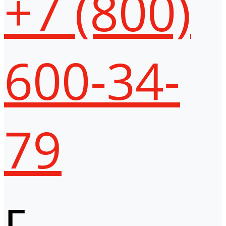
+7 (800)
600-34-
79
г.