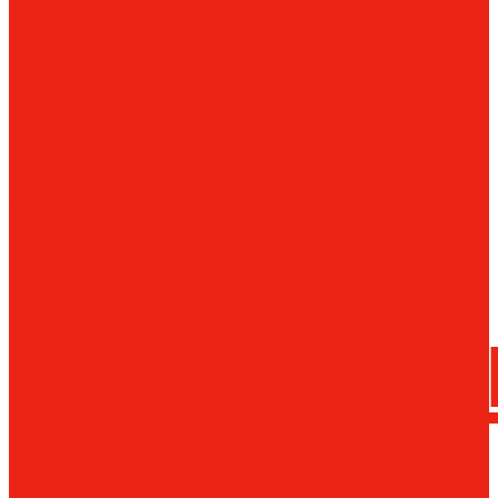
сверла
трения
Магнитн